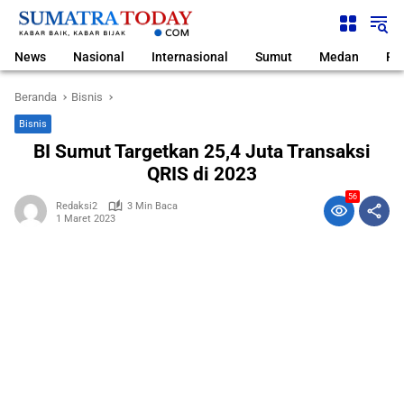
Langsung
ke
konten
News
Nasional
Internasional
Sumut
Medan
Pol
Beranda
Bisnis
Bisnis
BI Sumut Targetkan 25,4 Juta Transaksi
QRIS di 2023
56
Redaksi2
3 Min Baca
1 Maret 2023