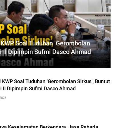
i KWP Soal Tuduhan ‘Gerombolan
si II Dipimpin Sufmi Dasco Ahmad
 KWP Soal Tuduhan ‘Gerombolan Sirkus’, Buntut
i II Dipimpin Sufmi Dasco Ahmad
2026
ya Keselamatan Berkendara, Jasa Raharja