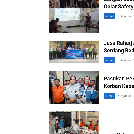
Gelar Safety
News
6 Agustus 
Jasa Raharja
Serdang Bed
News
3 Agustus 
Pastikan Pe
Korban Keba
News
3 Agustus 