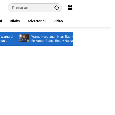
si
Rileks
Advertorial
Video
Warga Kepulauan Nias Siap Kawal Program
Lahirkan Generasi 
Berkantor Gubsu Bobby Nasution
Tebingtinggi Doron