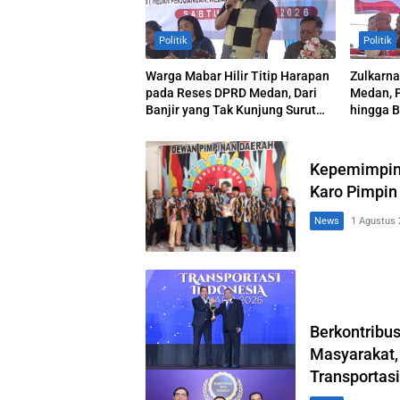
Politik
Politik
Warga Mabar Hilir Titip Harapan
Zulkarna
pada Reses DPRD Medan, Dari
Medan, 
Banjir yang Tak Kunjung Surut
hingga B
hingga Layanan IKD
Kepemimpina
Karo Pimpi
News
1 Agustus 
Berkontribu
Masyarakat,
Transportas