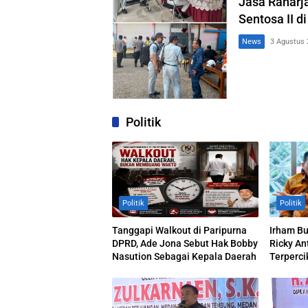
Jasa Raharj
Sentosa II d
News
3 Agustus 
Politik
Politik
Politik
Tanggapi Walkout di Paripurna
Irham B
DPRD, Ade Jona Sebut Hak Bobby
Ricky An
Nasution Sebagai Kepala Daerah
Terperci
Polemik