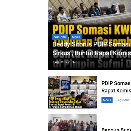
Nasional
News
Deddy Sitorus PDIP Somas
Sirkus’, Buntut Rapat Komi
7 Agustus 2026
PDIP Somasi
Rapat Komis
News
7 Agustus 
Bangun Buda