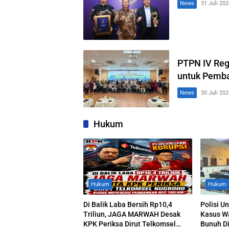
News
31 Juli 202
PTPN IV Reg
untuk Pemba
News
30 Juli 202
Hukum
Hukum
Hukum
Di Balik Laba Bersih Rp10,4
Polisi U
Triliun, JAGA MARWAH Desak
Kasus W
KPK Periksa Dirut Telkomsel
Bunuh Di