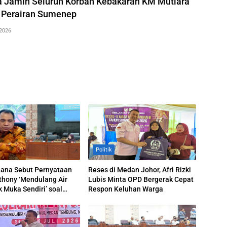
a Jamin Seluruh Korban Kebakaran KM Mutiara
i Perairan Sumenep
2026
Politik
uana Sebut Pernyataan
Reses di Medan Johor, Afri Rizki
thony ‘Mendulang Air
Lubis Minta OPD Bergerak Cepat
k Muka Sendiri’ soal
Respon Keluhan Warga
 Paripurna DPRD Sumut