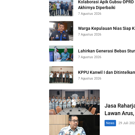
Kolaborasi Apik Gubsu-DPRD 
Akhirnya Diperbaiki
7 Agustus 2026
Warga Kepulauan Nias Siap K
7 Agustus 2026
Lahirkan Generasi Bebas Stun
7 Agustus 2026
KPPU Kanwil I dan Ditintelka
7 Agustus 2026
Jasa Raharja
Lawan Arus,
News
29 Juli 202