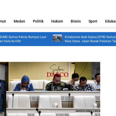
mut
Medan
Politik
Hukum
Bisnis
Sport
Eduka
a Rumput Laut
Kolaborasi Apik Gubsu-DPRD Sumut-Warga di
Nias Utara: Jalan Rusak Puluhan Tahun
Akhirnya Diperbaiki