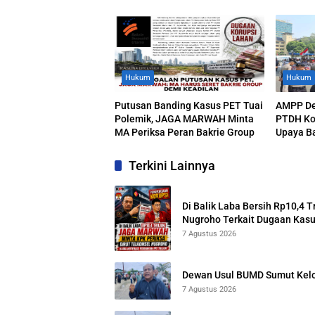
Nugroho Terkait Dugaan Kasus
Medan
Notifikasi Perbankan
Hukum
Hukum
Putusan Banding Kasus PET Tuai
AMPP De
Polemik, JAGA MARWAH Minta
PTDH Ko
MA Periksa Peran Bakrie Group
Upaya B
Terkini Lainnya
Di Balik Laba Bersih Rp10,4 
Nugroho Terkait Dugaan Kasu
7 Agustus 2026
Dewan Usul BUMD Sumut Kelola
7 Agustus 2026