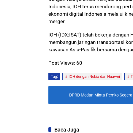
Indonesia, IOH terus mendorong pert
ekonomi digital Indonesia melalui kin
merger.
IOH (IDX:ISAT) telah bekerja dengan 
membangun jaringan transportasi kon
kawasan Asia-Pasifik bersama denga
Post Views:
60
Tag:
IOH dengan Nokia dan Huawei
T
DPRD Medan Minta Pemko Segera 
Baca Juga