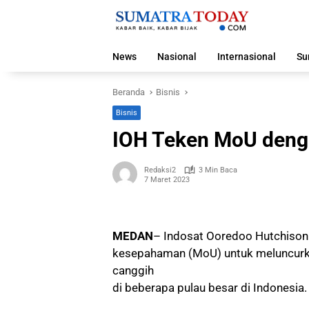
Langsung
ke
konten
News
Nasional
Internasional
Su
Beranda
Bisnis
Bisnis
IOH Teken MoU deng
Redaksi2
3 Min Baca
7 Maret 2023
MEDAN
– Indosat Ooredoo Hutchison
kesepahaman (MoU) untuk meluncurka
canggih
di beberapa pulau besar di Indonesia.