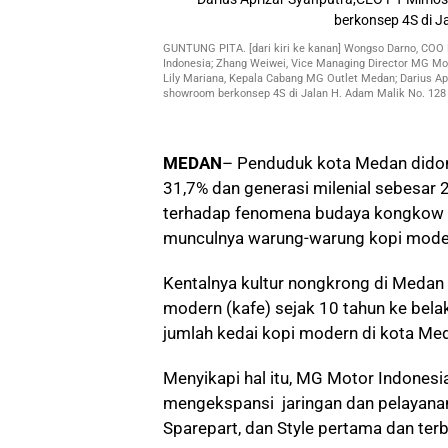
GUNTUNG PITA. [dari kiri ke kanan] Wongso Darno, COO P
Indonesia; Zhang Weiwei, Vice Managing Director MG Mot
Lily Mariana, Kepala Cabang MG Outlet Medan; Darius Ap
showroom berkonsep 4S di Jalan H. Adam Malik No. 128
MEDAN
– Penduduk kota Medan dido
31,7% dan generasi milenial sebesar 
terhadap fenomena budaya kongkow a
munculnya warung-warung kopi moder
Kentalnya kultur nongkrong di Medan 
modern (kafe) sejak 10 tahun ke bela
jumlah kedai kopi modern di kota Me
Menyikapi hal itu, MG Motor Indones
mengekspansi jaringan dan pelayanan 
Sparepart, dan Style pertama dan ter