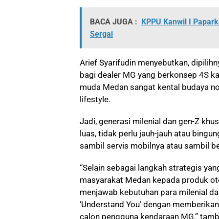
BACA JUGA :
KPPU Kanwil I Papar
Sergai
Arief Syarifudin menyebutkan, dipilih
bagi dealer MG yang berkonsep 4S k
muda Medan sangat kental budaya non
lifestyle.
Jadi, generasi milenial dan gen-Z kh
luas, tidak perlu jauh-jauh atau bing
sambil servis mobilnya atau sambil b
“Selain sebagai langkah strategis ya
masyarakat Medan kepada produk oto
menjawab kebutuhan para milenial da
‘Understand You’ dengan memberikan
calon pengguna kendaraan MG,” tamba