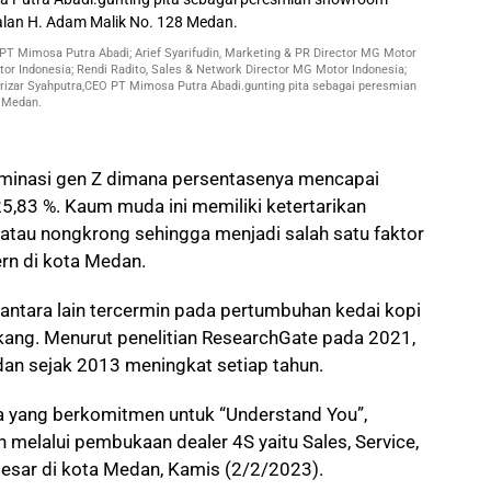
T Mimosa Putra Abadi; Arief Syarifudin, Marketing & PR Director MG Motor
or Indonesia; Rendi Radito, Sales & Network Director MG Motor Indonesia;
rizar Syahputra,CEO PT Mimosa Putra Abadi.gunting pita sebagai peresmian
 Medan.
minasi gen Z dimana persentasenya mencapai
25,83 %. Kaum muda ini memiliki ketertarikan
tau nongkrong sehingga menjadi salah satu faktor
n di kota Medan.
antara lain tercermin pada pertumbuhan kedai kopi
kang. Menurut penelitian ResearchGate pada 2021,
dan sejak 2013 meningkat setiap tahun.
ia yang berkomitmen untuk “Understand You”,
melalui pembukaan dealer 4S yaitu Sales, Service,
besar di kota Medan, Kamis (2/2/2023).