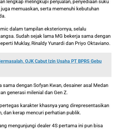
n lengkap melingkupi penjualan, penyediaan suku
i juga memuaskan, serta memenuhi kebutuhan
da.
ic dalam tampilan eksteriornya, selalu
 bangsa. Sudah sejak lama MG bekerja sama dengan
perti Muklay, Rinaldy Yunardi dan Priyo Oktaviano.
Bermasalah, OJK Cabut Izin Usaha PT BPRS Gebu
ja sama dengan Sofyan Kwan, desainer asal Medan
an generasi milenial dan Gen Z.
ertegas karakter khasnya yang direpresentasikan
, dan kerap mencuri perhatian publik.
yang mengunjungi dealer 4S pertama ini pun bisa