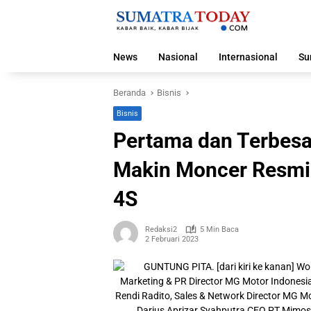
Langsung
ke
konten
News
Nasional
Internasional
Su
Beranda
Bisnis
Bisnis
Pertama dan Terbesa
Makin Moncer Resm
4S
Redaksi2
5 Min Baca
2 Februari 2023