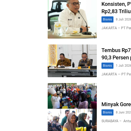
Konsisten, 
Rp2,83 Trili
Bisnis
8 Juli 202
JAKARTA – PT Per
Tembus Rp7,
90,3 Persen 
Bisnis
1 Juli 202
JAKARTA — PT Per
Minyak Gore
Bisnis
8 Juni 202
SURABAYA – Antus