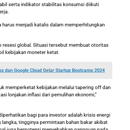
il serta indikator stabilitas konsumsi diikuti
rja.
a harus menjadi katalis dalam memperhitungkan
resesi global. Situasi tersebut membuat otoritas
l kebijakan moneter ketat.
ess dan Google Cloud Gelar Startup Bootcamp 2024
uk memperketat kebijakan melalui tapering off dan
si lonjakan inflasi dari pemulihan ekonomi,”
iperhatikan bagi para investor adalah krisis energi
langka, tingginya permintaan bahan bakar akibat
obal juga berpotensi menyebabkan gangguan pada