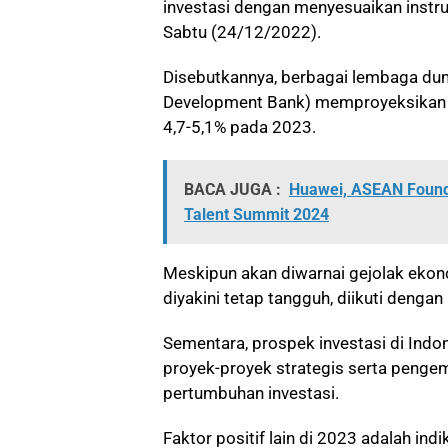
investasi dengan menyesuaikan instrum
Sabtu (24/12/2022).
Disebutkannya, berbagai lembaga duni
Development Bank) memproyeksikan p
4,7-5,1% pada 2023.
BACA JUGA :
Huawei, ASEAN Founda
Talent Summit 2024
Meskipun akan diwarnai gejolak ekon
diyakini tetap tangguh, diikuti denga
Sementara, prospek investasi di Ind
proyek-proyek strategis serta peng
pertumbuhan investasi.
Faktor positif lain di 2023 adalah ind