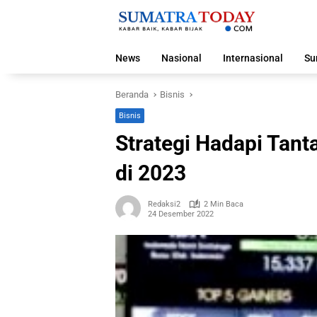
Langsung
ke
konten
News
Nasional
Internasional
Su
Beranda
Bisnis
Bisnis
Strategi Hadapi Tant
di 2023
Redaksi2
2 Min Baca
24 Desember 2022