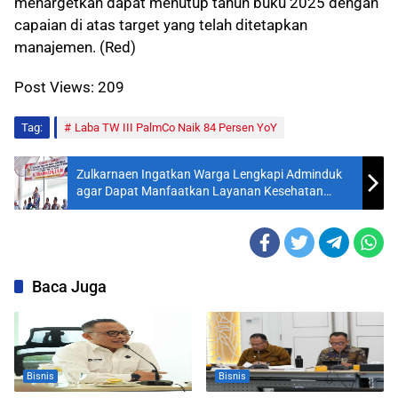
menargetkan dapat menutup tahun buku 2025 dengan
capaian di atas target yang telah ditetapkan
manajemen. (Red)
Post Views:
209
Tag:
Laba TW III PalmCo Naik 84 Persen YoY
Zulkarnaen Ingatkan Warga Lengkapi Adminduk
agar Dapat Manfaatkan Layanan Kesehatan
Gratis Kota Medan
Baca Juga
Bisnis
Bisnis