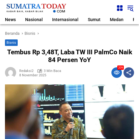
Langsung
ke
konten
News
Nasional
Internasional
Sumut
Medan
Pol
Beranda
Bisnis
Bisnis
Tembus Rp 3,48T, Laba TW III PalmCo Naik
84 Persen YoY
209
Redaksi2
3 Min Baca
8 November 2025