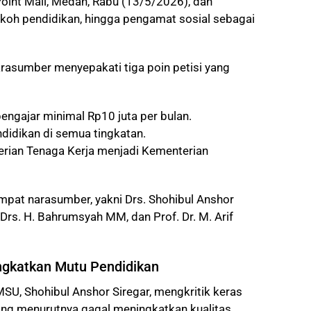
oint Mall, Medan, Rabu (13/5/2026), dan
koh pendidikan, hingga pengamat sosial sebagai
arasumber menyepakati tiga poin petisi yang
ngajar minimal Rp10 juta per bulan.
idikan di semua tingkatan.
ian Tenaga Kerja menjadi Kementerian
mpat narasumber, yakni Drs. Shohibul Anshor
 Drs. H. Bahrumsyah MM, dan Prof. Dr. M. Arif
Tingkatkan Mutu Pendidikan
U, Shohibul Anshor Siregar, mengkritik keras
yang menurutnya gagal meningkatkan kualitas