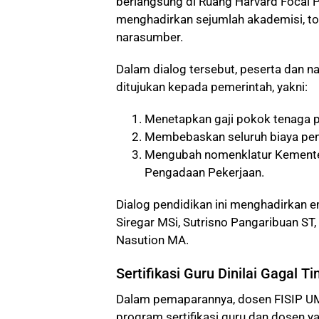
berlangsung di Ruang Harvard Focal P
menghadirkan sejumlah akademisi, to
narasumber.
Dalam dialog tersebut, peserta dan n
ditujukan kepada pemerintah, yakni:
Menetapkan gaji pokok tenaga pe
Membebaskan seluruh biaya pend
Mengubah nomenklatur Kementer
Pengadaan Pekerjaan.
Dialog pendidikan ini menghadirkan e
Siregar MSi, Sutrisno Pangaribuan ST,
Nasution MA.
Sertifikasi Guru Dinilai Gagal 
Dalam pemaparannya, dosen FISIP UMS
program sertifikasi guru dan dosen 