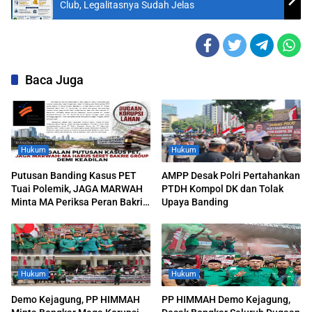
Club, Legalitasnya Sudah Jelas
Baca Juga
Hukum
Hukum
Putusan Banding Kasus PET
AMPP Desak Polri Pertahankan
Tuai Polemik, JAGA MARWAH
PTDH Kompol DK dan Tolak
Minta MA Periksa Peran Bakrie
Upaya Banding
Group
Hukum
Hukum
Demo Kejagung, PP HIMMAH
PP HIMMAH Demo Kejagung,