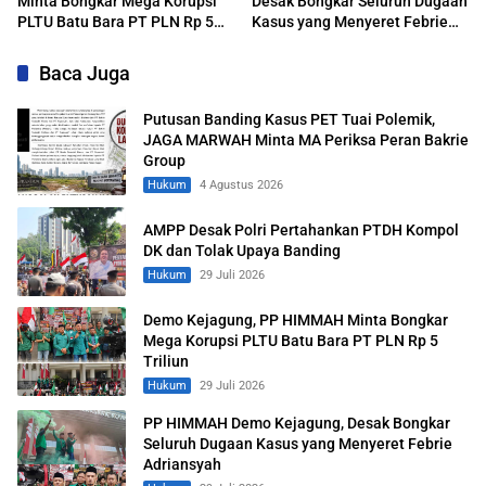
Minta Bongkar Mega Korupsi
Desak Bongkar Seluruh Dugaan
PLTU Batu Bara PT PLN Rp 5
Kasus yang Menyeret Febrie
Triliun
Adriansyah
Baca Juga
Putusan Banding Kasus PET Tuai Polemik,
JAGA MARWAH Minta MA Periksa Peran Bakrie
Group
Hukum
4 Agustus 2026
AMPP Desak Polri Pertahankan PTDH Kompol
DK dan Tolak Upaya Banding
Hukum
29 Juli 2026
Demo Kejagung, PP HIMMAH Minta Bongkar
Mega Korupsi PLTU Batu Bara PT PLN Rp 5
Triliun
Hukum
29 Juli 2026
PP HIMMAH Demo Kejagung, Desak Bongkar
Seluruh Dugaan Kasus yang Menyeret Febrie
Adriansyah