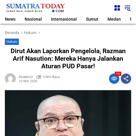
Langsung
ke
konten
News
Nasional
Internasional
Sumut
Medan
Pol
Beranda
Hukum
Hukum
Dirut Akan Laporkan Pengelola, Razman
Arif Nasution: Mereka Hanya Jalankan
Aturan PUD Pasar!
182
Redaksi2
3 Min Baca
10 Mei 2026