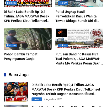
Hukum
Hukum
Di Balik Laba Bersih Rp10,4
Polisi Ungkap Hasil
Triliun, JAGA MARWAH Desak
Penyelidikan Kasus Wanita
KPK Periksa Dirut Telkomsel
Tewas Diduga Bunuh Diri di
Nugroho Terkait Dugaan Kasus
Komplek Bumi Asri Medan
Notifikasi Perbankan
Hukum
Hukum
Pohon Bambu Tempat
Putusan Banding Kasus PET
Penyimpanan Ganja
Tuai Polemik, JAGA MARWAH
Minta MA Periksa Peran Bakrie
Group
Baca Juga
Di Balik Laba Bersih Rp10,4 Triliun, JAGA
MARWAH Desak KPK Periksa Dirut Telkomsel
Nugroho Terkait Dugaan Kasus Notifikasi
Perbankan
Hukum
7 Agustus 2026