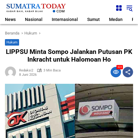
Langsung
ke
konten
News
Nasional
Internasional
Sumut
Medan
Pol
Beranda
Hukum
Hukum
LIPPSU Minta Sompo Jalankan Putusan PK
Inkracht untuk Halomoan Ho
322
Redaksi2
3 Min Baca
8 Juni 2026