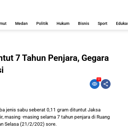
mut
Medan
Politik
Hukum
Bisnis
Sport
Eduka
tut 7 Tahun Penjara, Gegara
i
57
a jenis sabu seberat 0,11 gram dituntut Jaksa
, masing -masing selama 7 tahun penjara di Ruang
an Selasa
(21/2/202) sore.