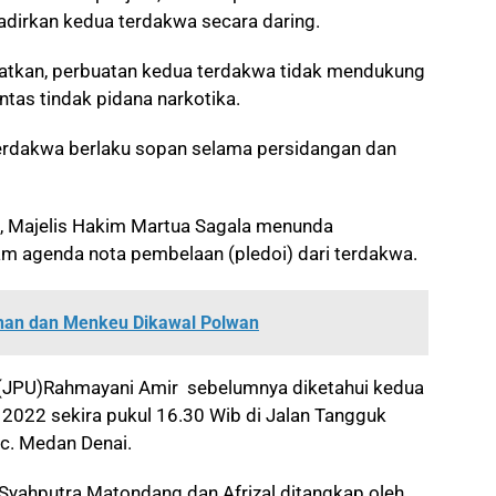
adirkan kedua terdakwa secara daring.
ratkan, perbuatan kedua terdakwa tidak mendukung
as tindak pidana narkotika.
erdakwa berlaku sopan selama persidangan dan
, Majelis Hakim Martua Sagala menunda
m agenda nota pembelaan (pledoi) dari terdakwa.
han dan Menkeu Dikawal Polwan
(JPU)Rahmayani Amir sebelumnya diketahui kedua
2022 sekira pukul 16.30 Wib di Jalan Tangguk
ec. Medan Denai.
Syahputra Matondang dan Afrizal ditangkap oleh