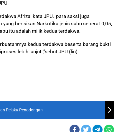
JPU.
dakwa Afrizal kata JPU, para saksi juga
 yang berisikan Narkotika jenis sabu seberat 0,05,
bu itu adalah milik kedua terdakwa.
buatanmya kedua terdakwa beserta barang bukti
oses lebih lanjut.,”sebut JPU.(lin)
han Pelaku Penodongan