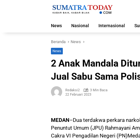
Langsung
ke
konten
News
Nasional
Internasional
Su
Beranda
News
News
2 Anak Mandala Ditun
Jual Sabu Sama Polis
Redaksi2
3 Min Baca
22 Februari 2023
MEDAN
–
Dua terdakwa perkara narkob
Penuntut Umum (JPU) Rahmayani Amir
Cakra VI Pengadilan Negeri (PN)Med