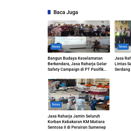
Baca Juga
News
News
Bangun Budaya Keselamatan
Jasa Rah
Berkendara, Jasa Raharja Gelar
Lintas S
Safety Campaign di PT Pasifik
Serdang
Medan Industri
News
Jasa Raharja Jamin Seluruh
Korban Kebakaran KM Mutiara
Sentosa II di Perairan Sumenep