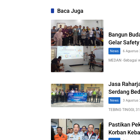
Baca Juga
Bangun Buda
Gelar Safety
News
6 Agustus 
MEDAN -Sebagai 
Jasa Raharja
Serdang Bed
News
3 Agustus 
TEBING TINGGI, 31
Pastikan Pe
Korban Keba