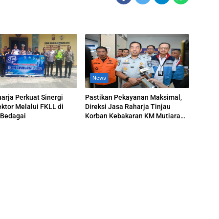
News
arja Perkuat Sinergi
Pastikan Pekayanan Maksimal,
ektor Melalui FKLL di
Direksi Jasa Raharja Tinjau
 Bedagai
Korban Kebakaran KM Mutiara
Sentosa II