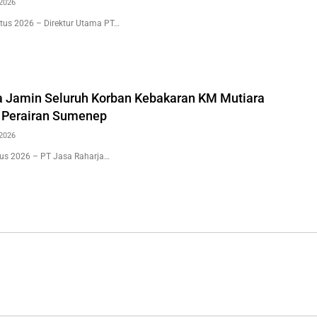
2026
tus 2026 – Direktur Utama PT…
a Jamin Seluruh Korban Kebakaran KM Mutiara
i Perairan Sumenep
2026
us 2026 – PT Jasa Raharja…