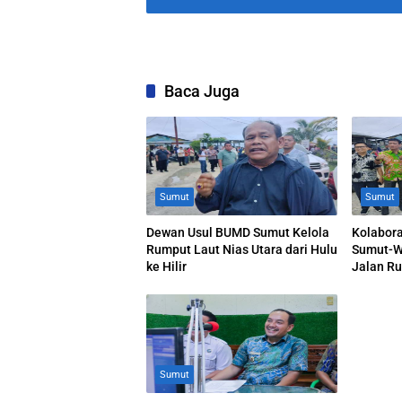
Baca Juga
Sumut
Sumut
Dewan Usul BUMD Sumut Kelola
Kolabor
Rumput Laut Nias Utara dari Hulu
Sumut-Wa
ke Hilir
Jalan R
Akhirnya
Sumut