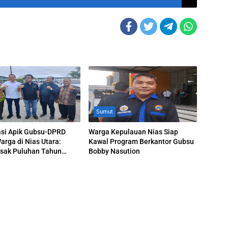
Sumut
asi Apik Gubsu-DPRD
Warga Kepulauan Nias Siap
rga di Nias Utara:
Kawal Program Berkantor Gubsu
usak Puluhan Tahun
Bobby Nasution
 Diperbaiki