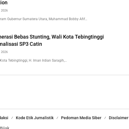
ion
 2026
ogram Gubernur Sumatera Utara, Muhammad Bobby Afif…
erasi Bebas Stunting, Wali Kota Tebingtinggi
malisasi SP3 Catin
 2026
 Kota Tebingtinggi, H. Iman Irdian Saragih,…
aksi
Kode Etik Jurnalistik
Pedoman Media Siber
Disclaimer
 Bijak