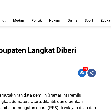
mut
Medan
Politik
Hukum
Bisnis
Sport
Eduka
abupaten Langkat Diberi
105
utakhiran data pemilih (Pantarlih) Pemilu
gkat, Sumatera Utara, dilantik dan diberikan
panitia pemungutan suara (PPS) di wilayah desa dan