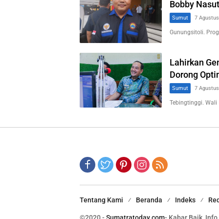
Bobby Nasut
Sumut
7 Agustus
Gunungsitoli. Pr
Lahirkan Gen
Dorong Opti
Sumut
7 Agustus
Tebingtinggi. Wali
Tentang Kami
Beranda
Indeks
Red
©2020 -
Sumatratoday.com
- Kabar Baik, Info