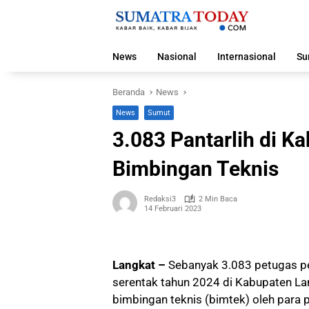
Langsung
ke
konten
News
Nasional
Internasional
Su
Beranda
News
News
Sumut
3.083 Pantarlih di K
Bimbingan Teknis
Redaksi3
2 Min Baca
14 Februari 2023
Langkat –
Sebanyak 3.083 petugas pem
serentak tahun 2024 di Kabupaten Lan
bimbingan teknis (bimtek) oleh para 