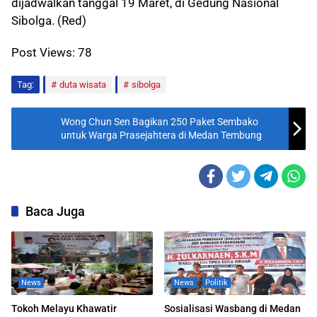
dijadwalkan tanggal 19 Maret, di Gedung Nasional
Sibolga. (Red)
Post Views:
78
Tag:
duta wisata
sibolga
Wong Chun Sen Bagikan 250 Paket Sembako
untuk Warga Prasejahtera di Medan Tembung
Baca Juga
News
News
Politik
Tokoh Melayu Khawatir
Sosialisasi Wasbang di Medan