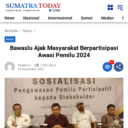
Langsung
ke
konten
News
Nasional
Internasional
Sumut
Medan
Pol
Beranda
News
News
Bawaslu Ajak Masyarakat Berpartisipasi
Awasi Pemilu 2024
61
Redaksi2
2 Min Baca
23 Desember 2022