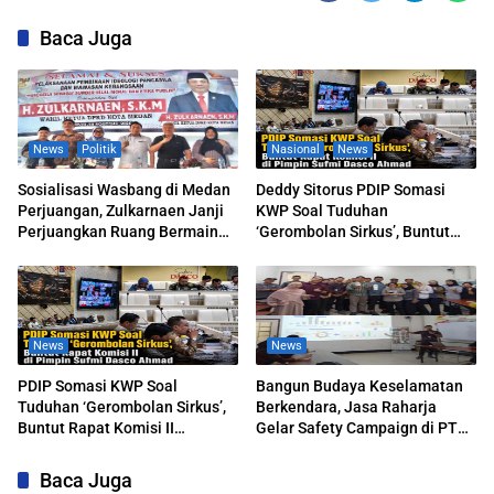
Baca Juga
News
Politik
Nasional
News
Sosialisasi Wasbang di Medan
Deddy Sitorus PDIP Somasi
Perjuangan, Zulkarnaen Janji
KWP Soal Tuduhan
Perjuangkan Ruang Bermain
‘Gerombolan Sirkus’, Buntut
Anak
Rapat Komisi II Dipimpin Sufmi
Dasco Ahmad
News
News
PDIP Somasi KWP Soal
Bangun Budaya Keselamatan
Tuduhan ‘Gerombolan Sirkus’,
Berkendara, Jasa Raharja
Buntut Rapat Komisi II
Gelar Safety Campaign di PT
Dipimpin Sufmi Dasco Ahmad
Pasifik Medan Industri
Baca Juga