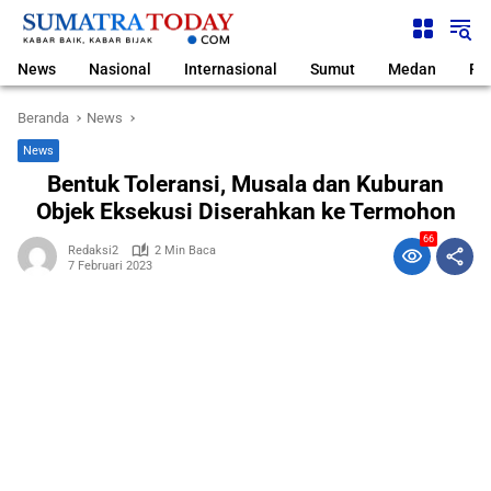
Langsung
ke
konten
News
Nasional
Internasional
Sumut
Medan
Pol
Beranda
News
News
Bentuk Toleransi, Musala dan Kuburan
Objek Eksekusi Diserahkan ke Termohon
66
Redaksi2
2 Min Baca
7 Februari 2023