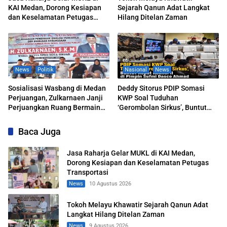
KAI Medan, Dorong Kesiapan
Sejarah Qanun Adat Langkat
dan Keselamatan Petugas
Hilang Ditelan Zaman
Transportasi
News
Politik
Nasional
News
Sosialisasi Wasbang di Medan
Deddy Sitorus PDIP Somasi
Perjuangan, Zulkarnaen Janji
KWP Soal Tuduhan
Perjuangkan Ruang Bermain
‘Gerombolan Sirkus’, Buntut
Anak
Rapat Komisi II Dipimpin Sufmi
Dasco Ahmad
Baca Juga
Jasa Raharja Gelar MUKL di KAI Medan,
Dorong Kesiapan dan Keselamatan Petugas
Transportasi
News
10 Agustus 2026
Tokoh Melayu Khawatir Sejarah Qanun Adat
Langkat Hilang Ditelan Zaman
News
9 Agustus 2026