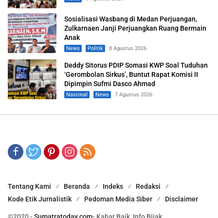
Sosialisasi Wasbang di Medan Perjuangan,
Zulkarnaen Janji Perjuangkan Ruang Bermain
Anak
News
Politik
8 Agustus 2026
Deddy Sitorus PDIP Somasi KWP Soal Tuduhan
‘Gerombolan Sirkus’, Buntut Rapat Komisi II
Dipimpin Sufmi Dasco Ahmad
Nasional
News
7 Agustus 2026
Tentang Kami
Beranda
Indeks
Redaksi
Kode Etik Jurnalistik
Pedoman Media Siber
Disclaimer
©2020 -
Sumatratoday.com
- Kabar Baik, Info Bijak