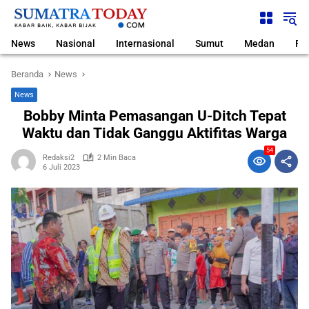
Langsung
ke
konten
News
Nasional
Internasional
Sumut
Medan
Pol
Beranda
News
News
Bobby Minta Pemasangan U-Ditch Tepat
Waktu dan Tidak Ganggu Aktifitas Warga
54
Redaksi2
2 Min Baca
6 Juli 2023