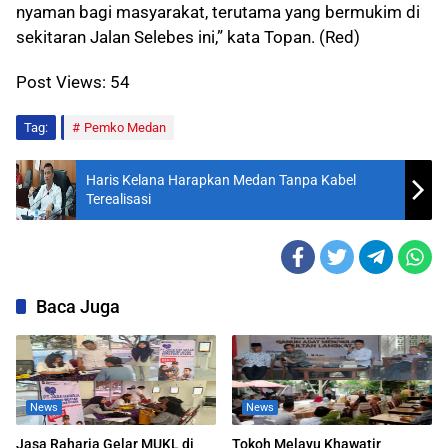
nyaman bagi masyarakat, terutama yang bermukim di
sekitaran Jalan Selebes ini,” kata Topan. (Red)
Post Views:
54
Tag:
Pemko Medan
Haris Kelana Harapkan Medan Tanpa Kabel
Terealisasi
Baca Juga
News
News
Jasa Raharja Gelar MUKL di
Tokoh Melayu Khawatir