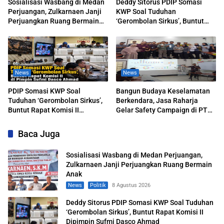
Sosialisasi Wasbang di Medan
Deddy Sitorus PDIP Somasi
Perjuangan, Zulkarnaen Janji
KWP Soal Tuduhan
Perjuangkan Ruang Bermain
‘Gerombolan Sirkus’, Buntut
Anak
Rapat Komisi II Dipimpin Sufmi
Dasco Ahmad
News
News
PDIP Somasi KWP Soal
Bangun Budaya Keselamatan
Tuduhan ‘Gerombolan Sirkus’,
Berkendara, Jasa Raharja
Buntut Rapat Komisi II
Gelar Safety Campaign di PT
Dipimpin Sufmi Dasco Ahmad
Pasifik Medan Industri
Baca Juga
Sosialisasi Wasbang di Medan Perjuangan,
Zulkarnaen Janji Perjuangkan Ruang Bermain
Anak
News
Politik
8 Agustus 2026
Deddy Sitorus PDIP Somasi KWP Soal Tuduhan
‘Gerombolan Sirkus’, Buntut Rapat Komisi II
Dipimpin Sufmi Dasco Ahmad