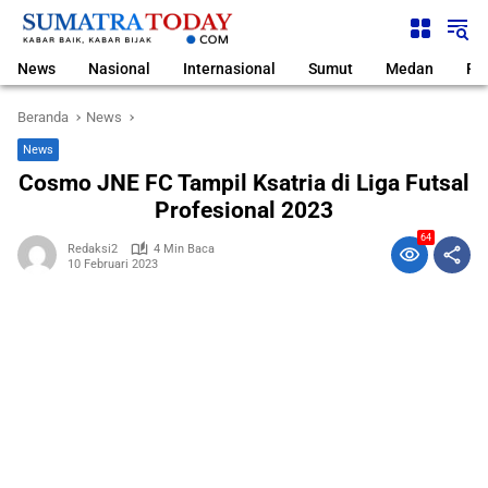
Langsung
ke
konten
News
Nasional
Internasional
Sumut
Medan
Pol
Beranda
News
News
Cosmo JNE FC Tampil Ksatria di Liga Futsal
Profesional 2023
64
Redaksi2
4 Min Baca
10 Februari 2023