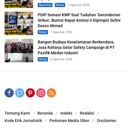
Nasional
News
7 Agustus 2026
PDIP Somasi KWP Soal Tuduhan ‘Gerombolan
Sirkus’, Buntut Rapat Komisi II Dipimpin Sufmi
Dasco Ahmad
News
7 Agustus 2026
Bangun Budaya Keselamatan Berkendara,
Jasa Raharja Gelar Safety Campaign di PT
Pasifik Medan Industri
News
6 Agustus 2026
Tentang Kami
Beranda
Indeks
Redaksi
Kode Etik Jurnalistik
Pedoman Media Siber
Disclaimer