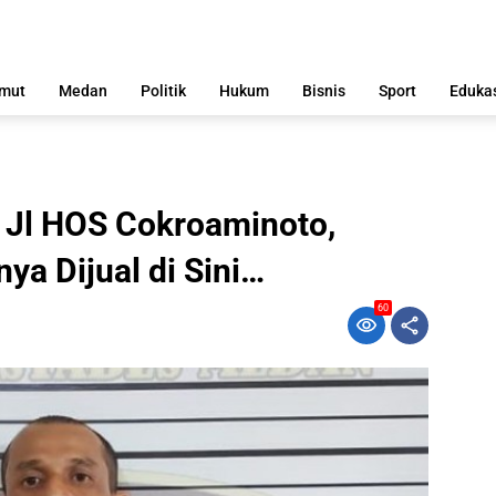
mut
Medan
Politik
Hukum
Bisnis
Sport
Eduka
i Jl HOS Cokroaminoto,
ya Dijual di Sini…
60