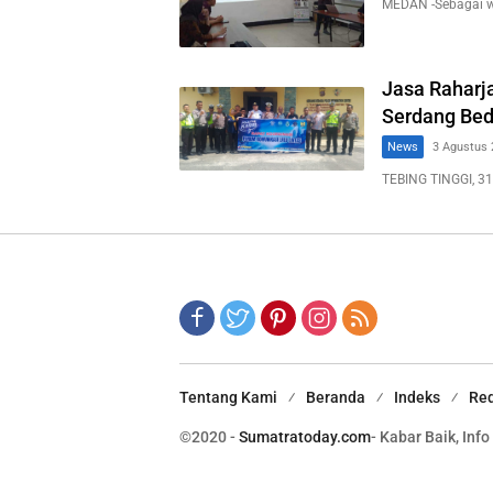
MEDAN -Sebagai 
Jasa Raharja
Serdang Bed
News
3 Agustus 
TEBING TINGGI, 31
Tentang Kami
Beranda
Indeks
Red
©2020 -
Sumatratoday.com
- Kabar Baik, Info