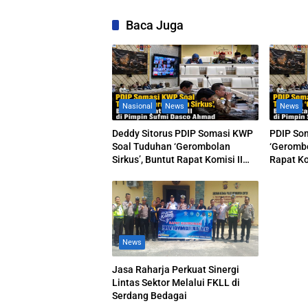
Baca Juga
Nasional
News
News
Deddy Sitorus PDIP Somasi KWP
PDIP So
Soal Tuduhan ‘Gerombolan
‘Gerombo
Sirkus’, Buntut Rapat Komisi II
Rapat Ko
Dipimpin Sufmi Dasco Ahmad
Dasco A
News
Jasa Raharja Perkuat Sinergi
Lintas Sektor Melalui FKLL di
Serdang Bedagai