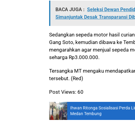
BACA JUGA :
Seleksi Dewan Pendid
Simanjuntak Desak Transparansi Di
Sedangkan sepeda motor hasil curiann
Gang Soto, kemudian dibawa ke Temb
mengarahkan agar menjual sepeda mot
seharga Rp3.000.000.
Tersangka MT mengaku mendapatkan b
tersebut. (Red)
Post Views:
60
Ihwan Ritonga Sosialisasi Perda 
Medan Tembung