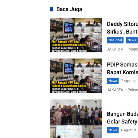
Baca Juga
Deddy Sitor
Sirkus’, Bun
Nasional
News
JAKARTA – Polemi
PDIP Somasi
Rapat Komis
News
7 Agustus 
JAKARTA – Polemi
Bangun Buda
Gelar Safety
News
6 Agustus 