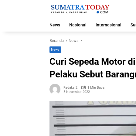
Langsung
ke
konten
News
Nasional
Internasional
Su
Beranda
News
News
Curi Sepeda Motor d
Pelaku Sebut Barangn
Redaksi2
1 Min Baca
5 November 2022