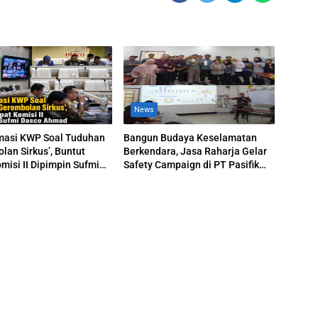
News
masi KWP Soal Tuduhan
Bangun Budaya Keselamatan
lan Sirkus’, Buntut
Berkendara, Jasa Raharja Gelar
misi II Dipimpin Sufmi
Safety Campaign di PT Pasifik
hmad
Medan Industri