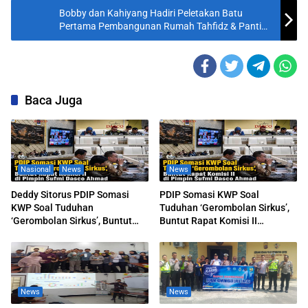
Bobby dan Kahiyang Hadiri Peletakan Batu
Pertama Pembangunan Rumah Tahfidz & Panti
Asuhan Hanifah
Baca Juga
Nasional
News
News
Deddy Sitorus PDIP Somasi
PDIP Somasi KWP Soal
KWP Soal Tuduhan
Tuduhan ‘Gerombolan Sirkus’,
‘Gerombolan Sirkus’, Buntut
Buntut Rapat Komisi II
Rapat Komisi II Dipimpin Sufmi
Dipimpin Sufmi Dasco Ahmad
Dasco Ahmad
News
News