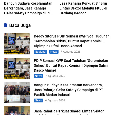
Bangun Budaya Keselamatan
Jasa Raharja Perkuat Sinergi
Berkendara, Jasa Raharja
Lintas Sektor Melalui FKLL di
Gelar Safety Campaign di PT
Serdang Bedagai
Pasifik Medan Industri
Baca Juga
Deddy Sitorus PDIP Somasi KWP Soal Tuduhan
‘Gerombolan Sirkus’, Buntut Rapat Komisi II
Dipimpin Sufmi Dasco Ahmad
Nasional
News
7 Agustus 2026
PDIP Somasi KWP Soal Tuduhan ‘Gerombolan
Sirkus’, Buntut Rapat Komisi II Dipimpin Sufmi
Dasco Ahmad
News
7 Agustus 2026
Bangun Budaya Keselamatan Berkendara,
Jasa Raharja Gelar Safety Campaign di PT
Pasifik Medan Industri
News
6 Agustus 2026
Jasa Raharja Perkuat Sinergi Lintas Sektor