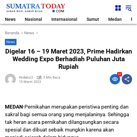
Langsung
ke
konten
News
Nasional
Internasional
Sumut
Medan
Pol
Beranda
News
News
Digelar 16 – 19 Maret 2023, Prime Hadirkan
Wedding Expo Berhadiah Puluhan Juta
Rupiah
63
Redaksi2
3 Min Baca
15 Maret 2023
MEDAN
-Pernikahan merupakan peristiwa penting dan
sakral bagi semua orang yang menjalaninya. Sehingga
tak heran acara pernikahan dilangsungkan secara
spesial dan dibuat sebaik mungkin karena akan