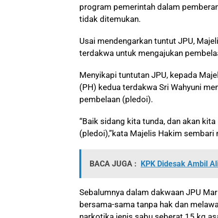
program pemerintah dalam pemberan
tidak ditemukan.
Usai mendengarkan tuntut JPU, Maj
terdakwa untuk mengajukan pembelaa
Menyikapi tuntutan JPU, kepada Maj
(PH) kedua terdakwa Sri Wahyuni m
pembelaan (pledoi).
“Baik sidang kita tunda, dan akan ki
(pledoi),”kata Majelis Hakim sembari
BACA JUGA :
KPK Didesak Ambil A
Sebalumnya dalam dakwaan JPU
Mar
bersama-sama tanpa hak dan melawan 
narkotika jenis sabu seberat 15 kg as