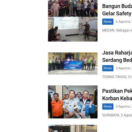
Bangun Buda
Gelar Safety
News
6 Agustus 
MEDAN -Sebagai 
Jasa Raharja
Serdang Bed
News
3 Agustus 
TEBING TINGGI, 31
Pastikan Pe
Korban Keba
News
3 Agustus 
SURABAYA, 3 Agus