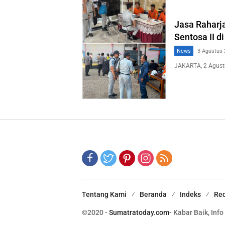
Jasa Raharj
Sentosa II d
News
3 Agustus 
JAKARTA, 2 Agust
Tentang Kami
Beranda
Indeks
Red
©2020 -
Sumatratoday.com
- Kabar Baik, Info