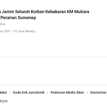
a Jamin Seluruh Korban Kebakaran KM Mutiara
i Perairan Sumenep
2026
us 2026 – PT Jasa Raharja…
aksi
Kode Etik Jurnalistik
Pedoman Media Siber
Disclaimer
 Bijak