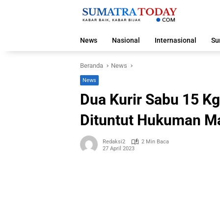
Langsung
ke
konten
News
Nasional
Internasional
Su
Beranda
News
News
Dua Kurir Sabu 15 Kg
Dituntut Hukuman Ma
Redaksi2
2 Min Baca
27 April 2023