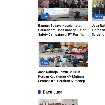
News
News
Bangun Budaya Keselamatan
Jasa Rah
Berkendara, Jasa Raharja Gelar
Lintas S
Safety Campaign di PT Pasifik
Serdang
Medan Industri
News
Jasa Raharja Jamin Seluruh
Korban Kebakaran KM Mutiara
Sentosa II di Perairan Sumenep
Baca Juga