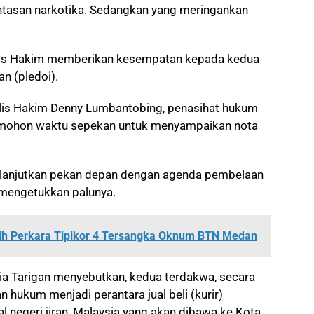
tasan narkotika. Sedangkan yang meringankan
elis Hakim memberikan kesempatan kepada kedua
n (pledoi).
elis Hakim Denny Lumbantobing, penasihat hukum
emohon waktu sepekan untuk menyampaikan nota
ta lanjutkan pekan depan dengan agenda pembelaan
 mengetukkan palunya.
lih Perkara Tipikor 4 Tersangka Oknum BTN Medan
ia Tarigan menyebutkan, kedua terdakwa, secara
hukum menjadi perantara jual beli (kurir)
al negeri jiran, Malaysia yang akan dibawa ke Kota