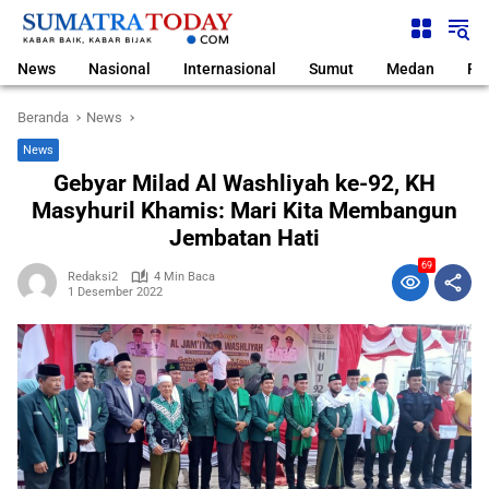
Langsung
ke
konten
News
Nasional
Internasional
Sumut
Medan
Pol
Beranda
News
News
Gebyar Milad Al Washliyah ke-92, KH
Masyhuril Khamis: Mari Kita Membangun
Jembatan Hati
69
Redaksi2
4 Min Baca
1 Desember 2022