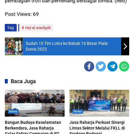
pembagian trofi dan pemenang berbagai lomba. (Red)
Post Views:
69
Tag:
Hut al wasliyah
Sudah 10 Tim Lolos ke Babak 16 Besar Piala
Dunia 2022
Baca Juga
News
News
Bangun Budaya Keselamatan
Jasa Raharja Perkuat Sinergi
Berkendara, Jasa Raharja
Lintas Sektor Melalui FKLL di
Gelar Safety Campaign di PT
Serdang Bedagai