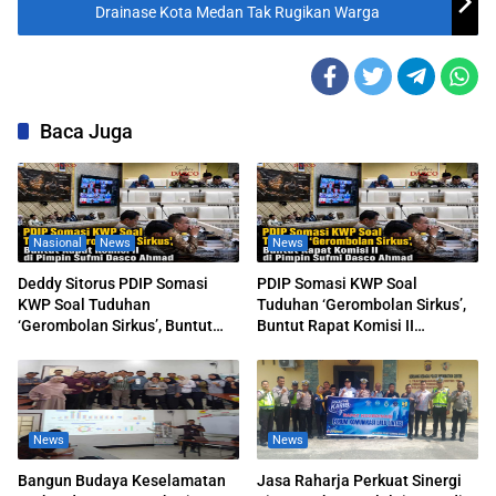
Drainase Kota Medan Tak Rugikan Warga
Baca Juga
Nasional
News
News
Deddy Sitorus PDIP Somasi
PDIP Somasi KWP Soal
KWP Soal Tuduhan
Tuduhan ‘Gerombolan Sirkus’,
‘Gerombolan Sirkus’, Buntut
Buntut Rapat Komisi II
Rapat Komisi II Dipimpin Sufmi
Dipimpin Sufmi Dasco Ahmad
Dasco Ahmad
News
News
Bangun Budaya Keselamatan
Jasa Raharja Perkuat Sinergi