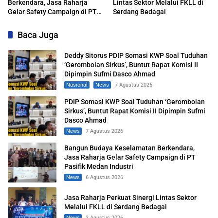
Berkendara, Jasa Raharja
Lintas Sektor Melalui FKLL di
Gelar Safety Campaign di PT
Serdang Bedagai
Pasifik Medan Industri
Baca Juga
Deddy Sitorus PDIP Somasi KWP Soal Tuduhan
‘Gerombolan Sirkus’, Buntut Rapat Komisi II
Dipimpin Sufmi Dasco Ahmad
Nasional
News
7 Agustus 2026
PDIP Somasi KWP Soal Tuduhan ‘Gerombolan
Sirkus’, Buntut Rapat Komisi II Dipimpin Sufmi
Dasco Ahmad
News
7 Agustus 2026
Bangun Budaya Keselamatan Berkendara,
Jasa Raharja Gelar Safety Campaign di PT
Pasifik Medan Industri
News
6 Agustus 2026
Jasa Raharja Perkuat Sinergi Lintas Sektor
Melalui FKLL di Serdang Bedagai
News
3 Agustus 2026