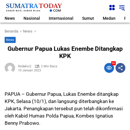
Langsung
ke
konten
News
Nasional
Internasional
Sumut
Medan
Pol
Beranda
News
News
Gubernur Papua Lukas Enembe Ditangkap
KPK
66
Redaksi2
2 Min Baca
10 Januari 2023
PAPUA – Gubernur Papua, Lukas Enembe ditangkap
KPK, Selasa (10/1), dan langsung diterbangkan ke
Jakarta. Penangkapan tersebut pun telah dikonfirmasi
oleh Kabid Humas Polda Papua, Kombes Ignatius
Benny Prabowo.