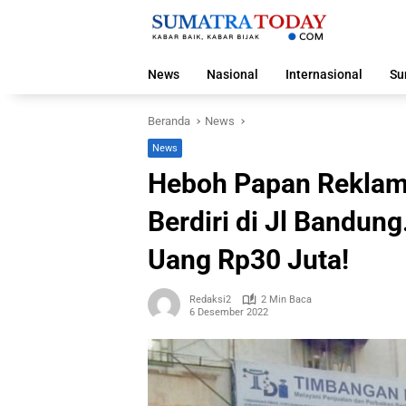
Langsung
ke
konten
News
Nasional
Internasional
Su
Beranda
News
News
Heboh Papan Reklame
Berdiri di Jl Bandun
Uang Rp30 Juta!
Redaksi2
2 Min Baca
6 Desember 2022