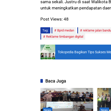
sama sekali. Justru di saat Walikota
untuk meningkatkan pendapatan daer
Post Views:
48
Tag:
Bprd medan
reklame jalan band
Reklame timbangan digital
Tokopedia Bagikan Tips Sukses Mem
Baca Juga
News
News