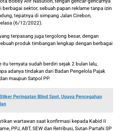
ta Bobby Afif Nasution, tengah gencar-gencarnya
 berbagai sektor, sebuah papan reklame tanpa izin
ndung, tepatnya di simpang Jalan Cirebon,
Selasa (6/12/2022).
yang terpasang juga tergolong besar, dengan
 sebuah produk timbangan lengkap dengan berbagai
tu ternyata sudah berdiri sejak 2 bulan lalu,
anpa adanya tindakan dari Badan Pengelola Pajak
dan maupun Satpol PP.
Stiker Peringatan Blind Spot, Upaya Pencegahan
dan
astikan wartawan saat konfirmasi kepada Kabid II
me, PPJ, ABT, SEW dan Retribusi, Sutan Partahi SP