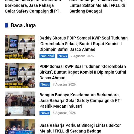
Berkendara, Jasa Raharja
Lintas Sektor Melalui FKLL di
Gelar Safety Campaign di PT
Serdang Bedagai
Pasifik Medan Industri
Baca Juga
Deddy Sitorus PDIP Somasi KWP Soal Tuduhan
‘Gerombolan Sirkus’, Buntut Rapat Komisi II
Dipimpin Sufmi Dasco Ahmad
Nasional
News
7 Agustus 2026
PDIP Somasi KWP Soal Tuduhan ‘Gerombolan
Sirkus’, Buntut Rapat Komisi II Dipimpin Sufmi
Dasco Ahmad
News
7 Agustus 2026
Bangun Budaya Keselamatan Berkendara,
Jasa Raharja Gelar Safety Campaign di PT
Pasifik Medan Industri
News
6 Agustus 2026
Jasa Raharja Perkuat Sinergi Lintas Sektor
Melalui FKLL di Serdang Bedagai