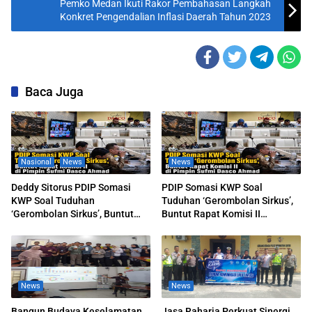
Pemko Medan Ikuti Rakor Pembahasan Langkah
Konkret Pengendalian Inflasi Daerah Tahun 2023
Baca Juga
Nasional
News
News
Deddy Sitorus PDIP Somasi
PDIP Somasi KWP Soal
KWP Soal Tuduhan
Tuduhan ‘Gerombolan Sirkus’,
‘Gerombolan Sirkus’, Buntut
Buntut Rapat Komisi II
Rapat Komisi II Dipimpin Sufmi
Dipimpin Sufmi Dasco Ahmad
Dasco Ahmad
News
News
Bangun Budaya Keselamatan
Jasa Raharja Perkuat Sinergi