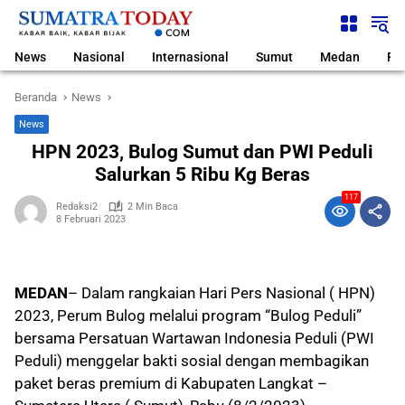
Langsung
ke
konten
News
Nasional
Internasional
Sumut
Medan
Pol
Beranda
News
News
HPN 2023, Bulog Sumut dan PWI Peduli
Salurkan 5 Ribu Kg Beras
117
Redaksi2
2 Min Baca
8 Februari 2023
MEDAN
– Dalam rangkaian Hari Pers Nasional ( HPN)
2023, Perum Bulog melalui program “Bulog Peduli”
bersama Persatuan Wartawan Indonesia Peduli (PWI
Peduli) menggelar bakti sosial dengan membagikan
paket beras premium di Kabupaten Langkat –