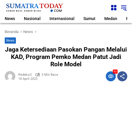
Langsung
ke
konten
News
Nasional
Internasional
Sumut
Medan
Pol
Beranda
News
News
Jaga Ketersediaan Pasokan Pangan Melalui
KAD, Program Pemko Medan Patut Jadi
Role Model
63
Redaksi2
3 Min Baca
18 April 2023