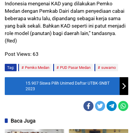
Indonesia mengenai KAD yang dilakukan Pemko
Medan dengan Pemkab Dairi dalam penyediaan cabai
beberapa waktu lalu, dipandang sebagai kerja sama
yang baik sekali. Bahkan KAD seperti ini patut menjadi
role model (panutan) bagi daerah lain,” tandasnya.
(Red)
Post Views:
63
Tag:
Pemko Medan
PUD Pasar Medan
suwarno
15.907 Siswa Pilih Unimed Daftar UTBK-SNBT
2023
Baca Juga