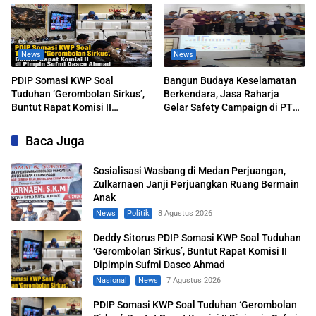
Dasco Ahmad
News
News
PDIP Somasi KWP Soal
Bangun Budaya Keselamatan
Tuduhan ‘Gerombolan Sirkus’,
Berkendara, Jasa Raharja
Buntut Rapat Komisi II
Gelar Safety Campaign di PT
Dipimpin Sufmi Dasco Ahmad
Pasifik Medan Industri
Baca Juga
Sosialisasi Wasbang di Medan Perjuangan,
Zulkarnaen Janji Perjuangkan Ruang Bermain
Anak
News
Politik
8 Agustus 2026
Deddy Sitorus PDIP Somasi KWP Soal Tuduhan
‘Gerombolan Sirkus’, Buntut Rapat Komisi II
Dipimpin Sufmi Dasco Ahmad
Nasional
News
7 Agustus 2026
PDIP Somasi KWP Soal Tuduhan ‘Gerombolan