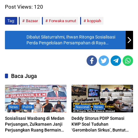
Post Views:
120
Tag:
Bazaar
Forwaka sumut
koppiah
Dibalut Silaturrahmi, Ihwan Ritonga Sosialisasi
Perda Pengelolaan Persampahan di Raya
Menteng
Baca Juga
News
Politik
Nasional
News
Sosialisasi Wasbang di Medan
Deddy Sitorus PDIP Somasi
Perjuangan, Zulkarnaen Janji
KWP Soal Tuduhan
Perjuangkan Ruang Bermain
‘Gerombolan Sirkus’, Buntut
Anak
Rapat Komisi II Dipimpin Sufmi