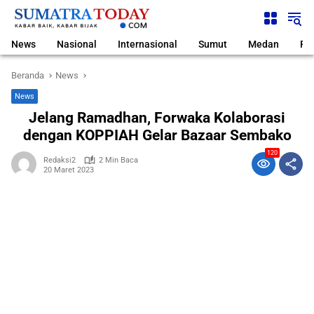
Langsung
ke
konten
News
Nasional
Internasional
Sumut
Medan
Pol
Beranda
News
News
Jelang Ramadhan, Forwaka Kolaborasi
dengan KOPPIAH Gelar Bazaar Sembako
120
Redaksi2
2 Min Baca
20 Maret 2023