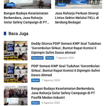
News
News
Bangun Budaya Keselamatan
Jasa Raharja Perkuat Sinergi
Berkendara, Jasa Raharja
Lintas Sektor Melalui FKLL di
Gelar Safety Campaign di PT
Serdang Bedagai
Pasifik Medan Industri
Baca Juga
Deddy Sitorus PDIP Somasi KWP Soal Tuduhan
‘Gerombolan Sirkus’, Buntut Rapat Komisi II
Dipimpin Sufmi Dasco Ahmad
Nasional
News
7 Agustus 2026
PDIP Somasi KWP Soal Tuduhan ‘Gerombolan
Sirkus’, Buntut Rapat Komisi II Dipimpin Sufmi
Dasco Ahmad
News
7 Agustus 2026
Bangun Budaya Keselamatan Berkendara,
Jasa Raharja Gelar Safety Campaign di PT
Pasifik Medan Industri
News
6 Agustus 2026