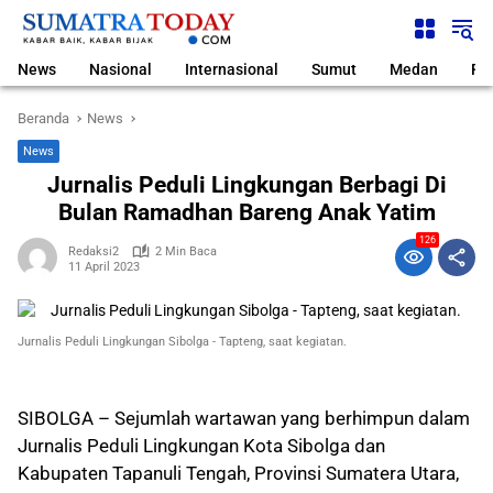
Langsung
ke
konten
News
Nasional
Internasional
Sumut
Medan
Pol
Beranda
News
News
Jurnalis Peduli Lingkungan Berbagi Di
Bulan Ramadhan Bareng Anak Yatim
126
Redaksi2
2 Min Baca
11 April 2023
Jurnalis Peduli Lingkungan Sibolga - Tapteng, saat kegiatan.
SIBOLGA – Sejumlah wartawan yang berhimpun dalam
Jurnalis Peduli Lingkungan Kota Sibolga dan
Kabupaten Tapanuli Tengah, Provinsi Sumatera Utara,