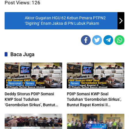
Post Views:
126
Aktor Gugatan HGU 62 Kebun Penara PTPN2
‘Digiring’ Enam Jaksa di PN Lubuk Pakam
Baca Juga
Nasional
News
News
Deddy Sitorus PDIP Somasi
PDIP Somasi KWP Soal
KWP Soal Tuduhan
Tuduhan ‘Gerombolan Sirkus’,
‘Gerombolan Sirkus’, Buntut
Buntut Rapat Komisi II
Rapat Komisi II Dipimpin Sufmi
Dipimpin Sufmi Dasco Ahmad
Dasco Ahmad