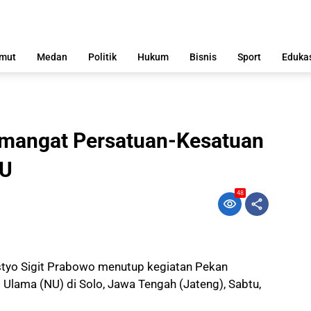
mut
Medan
Politik
Hukum
Bisnis
Sport
Eduka
emangat Persatuan-Kesatuan
NU
48
istyo Sigit Prabowo menutup kegiatan Pekan
 Ulama (NU) di Solo, Jawa Tengah (Jateng), Sabtu,