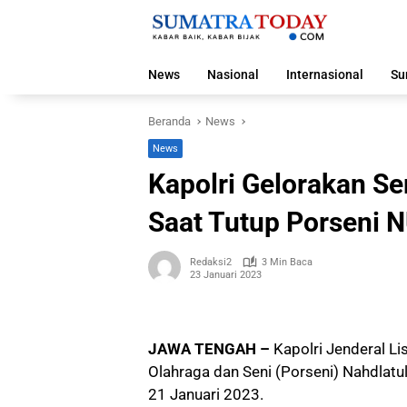
Langsung
ke
konten
News
Nasional
Internasional
Su
Beranda
News
News
Kapolri Gelorakan S
Saat Tutup Porseni 
Redaksi2
3 Min Baca
23 Januari 2023
JAWA TENGAH –
Kapolri Jenderal L
Olahraga dan Seni (Porseni) Nahdlatul
21 Januari 2023.