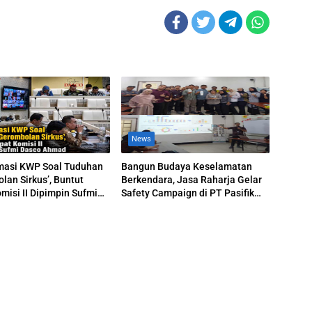
News
masi KWP Soal Tuduhan
Bangun Budaya Keselamatan
lan Sirkus’, Buntut
Berkendara, Jasa Raharja Gelar
misi II Dipimpin Sufmi
Safety Campaign di PT Pasifik
hmad
Medan Industri