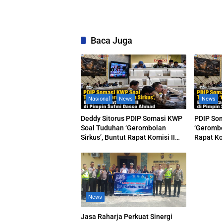
Baca Juga
Nasional
News
News
Deddy Sitorus PDIP Somasi KWP
PDIP So
Soal Tuduhan ‘Gerombolan
‘Gerombo
Sirkus’, Buntut Rapat Komisi II
Rapat Ko
Dipimpin Sufmi Dasco Ahmad
Dasco A
News
Jasa Raharja Perkuat Sinergi