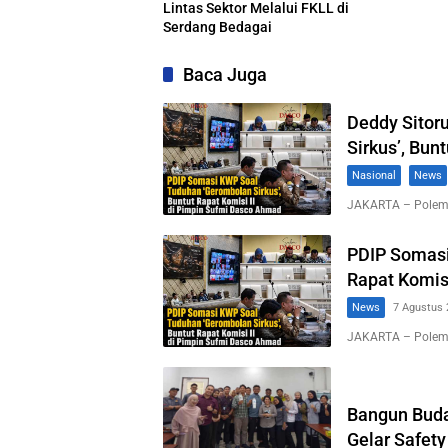
Lintas Sektor Melalui FKLL di
Serdang Bedagai
Baca Juga
Deddy Sitor
Sirkus’, Bun
Nasional
News
JAKARTA – Polemi
PDIP Somasi
Rapat Komis
News
7 Agustus 
JAKARTA – Polemi
Bangun Buda
Gelar Safety