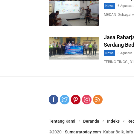
News
6 Agustus 
MEDAN -Sebagai 
Jasa Raharja
Serdang Bed
News
3 Agustus 
TEBING TINGGI, 31
Tentang Kami
Beranda
Indeks
Red
©2020 -
Sumatratoday.com
- Kabar Baik, Info