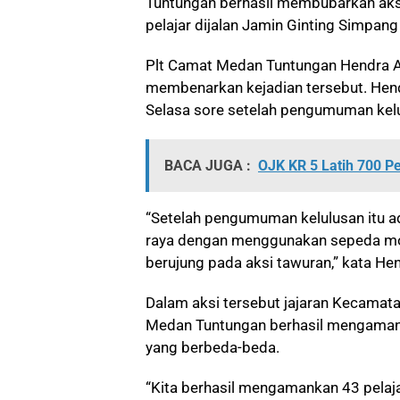
Tuntungan berhasil membubarkan aksi
pelajar dijalan Jamin Ginting Simpan
Plt Camat Medan Tuntungan Hendra Ar
membenarkan kejadian tersebut. Hend
Selasa sore setelah pengumuman kelu
BACA JUGA :
OJK KR 5 Latih 700 P
“Setelah pengumuman kelulusan itu adi
raya dengan menggunakan sepeda mot
berujung pada aksi tawuran,” kata He
Dalam aksi tersebut jajaran Kecama
Medan Tuntungan berhasil mengamanka
yang berbeda-beda.
“Kita berhasil mengamankan 43 pelaj