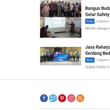
Bangun Buda
Gelar Safety
News
6 Agustus 
MEDAN -Sebagai 
Jasa Raharja
Serdang Bed
News
3 Agustus 
TEBING TINGGI, 31