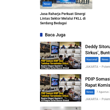
News
Jasa Raharja Perkuat Sinergi
Lintas Sektor Melalui FKLL di
Serdang Bedagai
Baca Juga
Deddy Sitor
Sirkus’, Bun
Nasional
News
JAKARTA – Polemi
PDIP Somasi
Rapat Komis
News
7 Agustus 
JAKARTA – Polemi