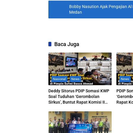
Bobby Nasution Ajak Pengajian 
Medan
Baca Juga
Nasional
News
News
Deddy Sitorus PDIP Somasi KWP
PDIP So
Soal Tuduhan ‘Gerombolan
‘Gerombo
Sirkus’, Buntut Rapat Komisi II
Rapat Ko
Dipimpin Sufmi Dasco Ahmad
Dasco A