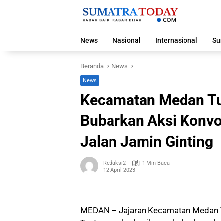
Langsung
ke
konten
News
Nasional
Internasional
Su
Beranda
News
News
Kecamatan Medan Tu
Bubarkan Aksi Konvoi
Jalan Jamin Ginting
Redaksi2
1 Min Baca
12 April 2023
MEDAN – Jajaran Kecamatan Medan T