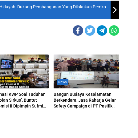
Al Hidayah Dukung Pembangunan Yang Dilakukan Pemko
News
masi KWP Soal Tuduhan
Bangun Budaya Keselamatan
lan Sirkus’, Buntut
Berkendara, Jasa Raharja Gelar
misi II Dipimpin Sufmi
Safety Campaign di PT Pasifik
hmad
Medan Industri