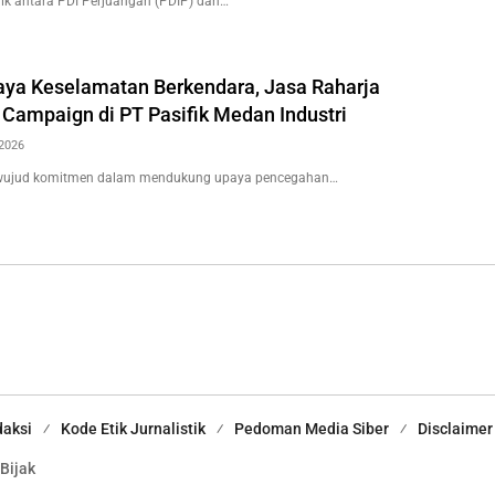
k antara PDI Perjuangan (PDIP) dan…
ya Keselamatan Berkendara, Jasa Raharja
 Campaign di PT Pasifik Medan Industri
2026
wujud komitmen dalam mendukung upaya pencegahan…
aksi
Kode Etik Jurnalistik
Pedoman Media Siber
Disclaimer
 Bijak