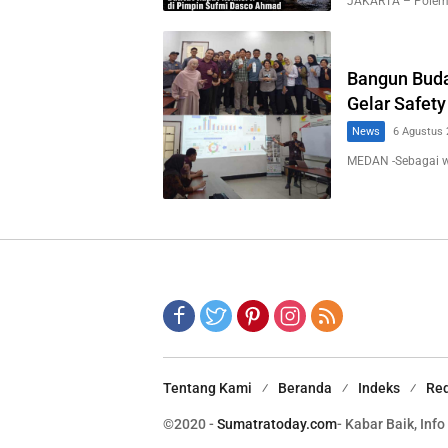
JAKARTA – Polemi
Bangun Buda
Gelar Safety
News
6 Agustus 
MEDAN -Sebagai 
Tentang Kami
Beranda
Indeks
Red
©2020 -
Sumatratoday.com
- Kabar Baik, Info