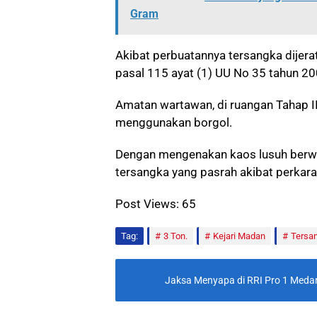
Gram
Akibat perbuatannya tersangka dijerat
pasal 115 ayat (1) UU No 35 tahun 2
Amatan wartawan, di ruangan Tahap I
menggunakan borgol.
Dengan mengenakan kaos lusuh berwar
tersangka yang pasrah akibat perkara 
Post Views:
65
Tag:
3 Ton.
Kejari Madan
Tersa
Jaksa Menyapa di RRI Pro 1 Med