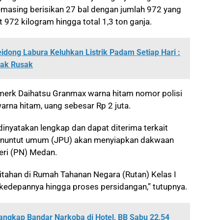
-masing berisikan 27 bal dengan jumlah 972 yang
t 972 kilogram hingga total 1,3 ton ganja.
idong Labura Keluhkan Listrik Padam Setiap Hari :
yak Rusak
ox merk Daihatsu Granmax warna hitam nomor polisi
rna hitam, uang sebesar Rp 2 juta.
 dinyatakan lengkap dan dapat diterima terkait
 penuntut umum (JPU) akan menyiapkan dakwaan
eri (PN) Medan.
itahan di Rumah Tahanan Negara (Rutan) Kelas I
kedepannya hingga proses persidangan,” tutupnya.
Tangkap Bandar Narkoba di Hotel, BB Sabu 22,54