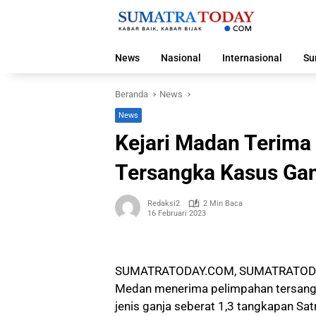
Langsung
ke
konten
News
Nasional
Internasional
Su
Beranda
News
News
Kejari Madan Terima 
Tersangka Kasus Gan
Redaksi2
2 Min Baca
16 Februari 2023
SUMATRATODAY.COM, SUMATRATOD
Medan menerima pelimpahan tersangka
jenis ganja seberat 1,3 tangkapan S