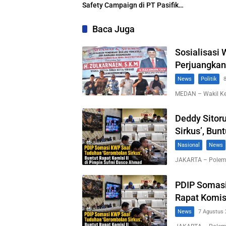
Safety Campaign di PT Pasifik
Medan Industri
Baca Juga
Sosialisasi
Perjuangkan
News
Politik
MEDAN – Wakil K
Deddy Sitor
Sirkus’, Bun
Nasional
News
JAKARTA – Polemi
PDIP Somasi
Rapat Komis
News
7 Agustus 