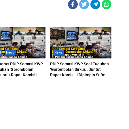
l
News
News
itorus PDIP Somasi KWP
PDIP Somasi KWP Soal Tuduhan
duhan ‘Gerombolan
‘Gerombolan Sirkus’, Buntut
Buntut Rapat Komisi II
Rapat Komisi II Dipimpin Sufmi
n Sufmi Dasco Ahmad
Dasco Ahmad