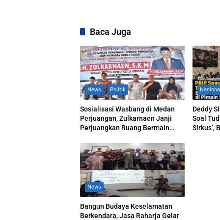
Baca Juga
News
Politik
Nasiona
Sosialisasi Wasbang di Medan
Deddy S
Perjuangan, Zulkarnaen Janji
Soal Tu
Perjuangkan Ruang Bermain
Sirkus’, 
Anak
Dipimpi
News
Bangun Budaya Keselamatan
Berkendara, Jasa Raharja Gelar