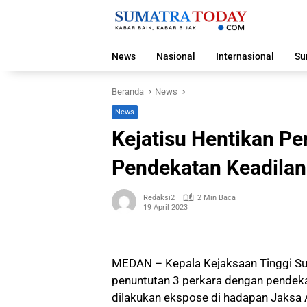
Langsung
ke
konten
News
Nasional
Internasional
Su
Beranda
News
News
Kejatisu Hentikan P
Pendekatan Keadilan 
Redaksi2
2 Min Baca
19 April 2023
MEDAN – Kepala Kejaksaan Tinggi Su
penuntutan 3 perkara dengan pendeka
dilakukan ekspose di hadapan Jaks