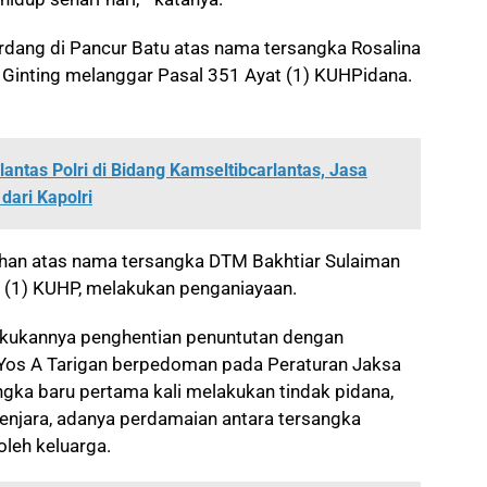
erdang di Pancur Batu atas nama tersangka Rosalina
 Ginting melanggar Pasal 351 Ayat (1) KUHPidana.
antas Polri di Bidang Kamseltibcarlantas, Jasa
ari Kapolri
sahan atas nama tersangka DTM Bakhtiar Sulaiman
t (1) KUHP, melakukan penganiayaan.
akukannya penghentian penuntutan dengan
ut Yos A Tarigan berpedoman pada Peraturan Jaksa
ngka baru pertama kali melakukan tindak pidana,
njara, adanya perdamaian antara tersangka
oleh keluarga.