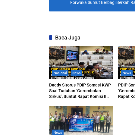
Forwaka Sumut Berbagi Berkah R
Baca Juga
Nasional
News
News
Deddy Sitorus PDIP Somasi KWP
PDIP So
Soal Tuduhan ‘Gerombolan
‘Gerombo
Sirkus’, Buntut Rapat Komisi II
Rapat Ko
Dipimpin Sufmi Dasco Ahmad
Dasco A
News