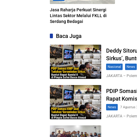
Jasa Raharja Perkuat Sinergi
Lintas Sektor Melalui FKLL di
Serdang Bedagai
Baca Juga
Deddy Sitor
Sirkus’, Bun
Nasional
News
JAKARTA – Polemi
PDIP Somasi
Rapat Komis
News
7 Agustus 
JAKARTA – Polemi