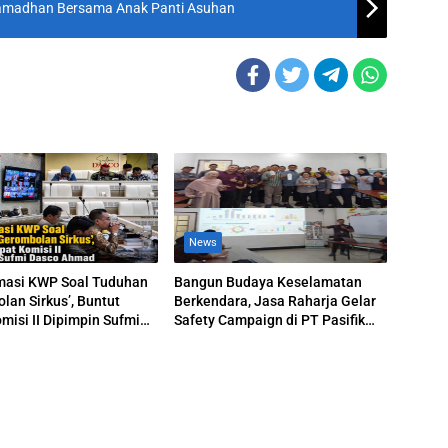
amadhan Bersama Anak Panti Asuhan
News
masi KWP Soal Tuduhan
Bangun Budaya Keselamatan
lan Sirkus’, Buntut
Berkendara, Jasa Raharja Gelar
misi II Dipimpin Sufmi
Safety Campaign di PT Pasifik
hmad
Medan Industri