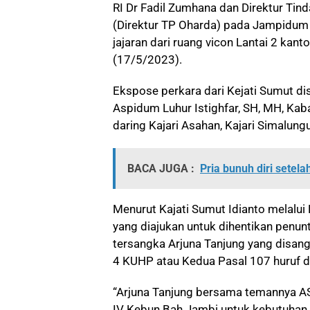
RI Dr Fadil Zumhana dan Direktur Tin
(Direktur TP Oharda) pada Jampidum 
jajaran dari ruang vicon Lantai 2 kan
(17/5/2023).
Ekspose perkara dari Kejati Sumut di
Aspidum Luhur Istighfar, SH, MH, Kaba
daring Kajari Asahan, Kajari Simalung
BACA JUGA :
Pria bunuh diri sete
Menurut Kajati Sumut Idianto melalu
yang diajukan untuk dihentikan penun
tersangka Arjuna Tanjung yang disang
4 KUHP atau Kedua Pasal 107 huruf d
“Arjuna Tanjung bersama temannya AS
IV Kebun Bah Jambi untuk kebutuhan hi