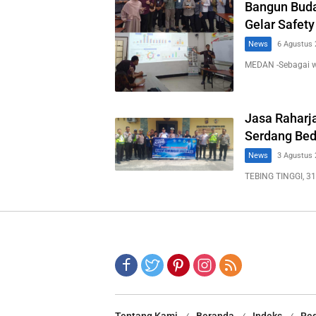
Bangun Buda
Gelar Safety
News
6 Agustus 
MEDAN -Sebagai 
Jasa Raharja
Serdang Bed
News
3 Agustus 
TEBING TINGGI, 31