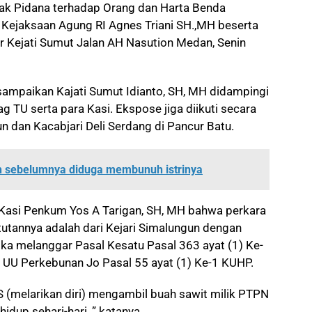
dak Pidana terhadap Orang dan Harta Benda
Kejaksaan Agung RI Agnes Triani SH.,MH beserta
tor Kejati Sumut Jalan AH Nasution Medan, Senin
sampaikan Kajati Sumut Idianto, SH, MH didampingi
g TU serta para Kasi. Ekspose jiga diikuti secara
un dan Kacabjari Deli Serdang di Pancur Batu.
lah sebelumnya diduga membunuh istrinya
i Kasi Penkum Yos A Tarigan, SH, MH bahwa perkara
tutannya adalah dari Kejari Simalungun dengan
ka melanggar Pasal Kesatu Pasal 363 ayat (1) Ke-
 UU Perkebunan Jo Pasal 55 ayat (1) Ke-1 KUHP.
 (melarikan diri) mengambil buah sawit milik PTPN
dup sehari-hari, ” katanya.