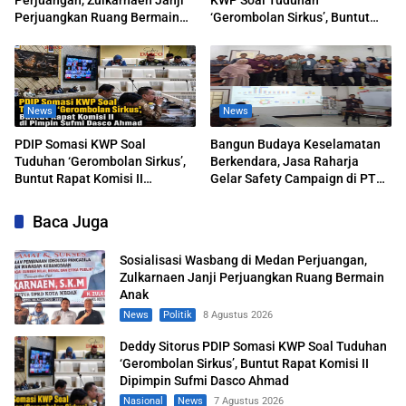
Perjuangan, Zulkarnaen Janji
KWP Soal Tuduhan
Perjuangkan Ruang Bermain
‘Gerombolan Sirkus’, Buntut
Anak
Rapat Komisi II Dipimpin Sufmi
Dasco Ahmad
News
News
PDIP Somasi KWP Soal
Bangun Budaya Keselamatan
Tuduhan ‘Gerombolan Sirkus’,
Berkendara, Jasa Raharja
Buntut Rapat Komisi II
Gelar Safety Campaign di PT
Dipimpin Sufmi Dasco Ahmad
Pasifik Medan Industri
Baca Juga
Sosialisasi Wasbang di Medan Perjuangan,
Zulkarnaen Janji Perjuangkan Ruang Bermain
Anak
News
Politik
8 Agustus 2026
Deddy Sitorus PDIP Somasi KWP Soal Tuduhan
‘Gerombolan Sirkus’, Buntut Rapat Komisi II
Dipimpin Sufmi Dasco Ahmad
Nasional
News
7 Agustus 2026