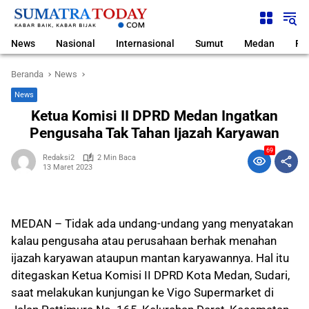
Langsung
ke
konten
News
Nasional
Internasional
Sumut
Medan
Pol
Beranda
News
News
Ketua Komisi II DPRD Medan Ingatkan
Pengusaha Tak Tahan Ijazah Karyawan
69
Redaksi2
2 Min Baca
13 Maret 2023
MEDAN – Tidak ada undang-undang yang menyatakan
kalau pengusaha atau perusahaan berhak menahan
ijazah karyawan ataupun mantan karyawannya. Hal itu
ditegaskan Ketua Komisi II DPRD Kota Medan, Sudari,
saat melakukan kunjungan ke Vigo Supermarket di