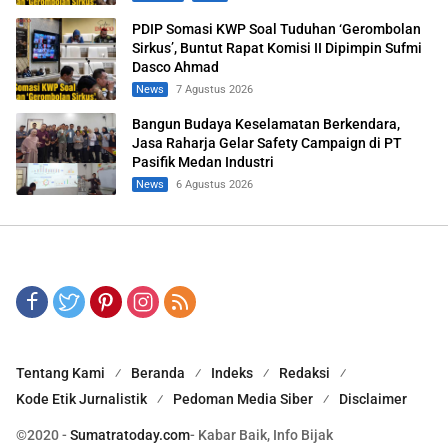
PDIP Somasi KWP Soal Tuduhan ‘Gerombolan
Sirkus’, Buntut Rapat Komisi II Dipimpin Sufmi
Dasco Ahmad
News
7 Agustus 2026
Bangun Budaya Keselamatan Berkendara,
Jasa Raharja Gelar Safety Campaign di PT
Pasifik Medan Industri
News
6 Agustus 2026
Tentang Kami
Beranda
Indeks
Redaksi
Kode Etik Jurnalistik
Pedoman Media Siber
Disclaimer
©2020 -
Sumatratoday.com
- Kabar Baik, Info Bijak