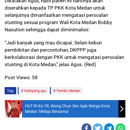
Dikatakan Agus, hasil panen ini nantinya akan
diserahkan kepada TP PKK Kota Medan untuk
selanjutnya dimanfaatkan mengatasi persoalan
stunting sesuai program Wali Kota Medan Bobby
Nasution sehingga dapat diminimalisir.
“Jadi banyak yang mau dicapai. Selain kebun
pembibitan dan percontohan, DKPPP juga
berkolaborasi dengan PKK untuk mengatasi persoalan
stunting di Kota Medan,” jelas Agus. (Red)
Post Views:
58
Tag:
Kahiyang ayu
Pemko Medan
HUT RI Ke-78, Wong Chun Sen Ajak Warga Kota
Medan ‘Melaju Bersama’