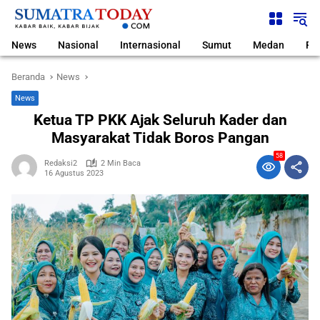
Langsung
ke
konten
News
Nasional
Internasional
Sumut
Medan
Pol
Beranda
News
News
Ketua TP PKK Ajak Seluruh Kader dan
Masyarakat Tidak Boros Pangan
58
Redaksi2
2 Min Baca
16 Agustus 2023