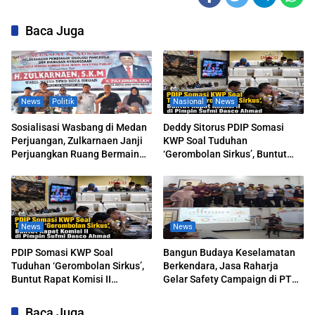
Baca Juga
News
Politik
Nasional
News
Sosialisasi Wasbang di Medan
Deddy Sitorus PDIP Somasi
Perjuangan, Zulkarnaen Janji
KWP Soal Tuduhan
Perjuangkan Ruang Bermain
‘Gerombolan Sirkus’, Buntut
Anak
Rapat Komisi II Dipimpin Sufmi
Dasco Ahmad
News
News
PDIP Somasi KWP Soal
Bangun Budaya Keselamatan
Tuduhan ‘Gerombolan Sirkus’,
Berkendara, Jasa Raharja
Buntut Rapat Komisi II
Gelar Safety Campaign di PT
Dipimpin Sufmi Dasco Ahmad
Pasifik Medan Industri
Baca Juga