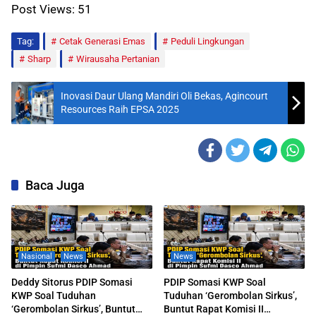
Post Views:
51
Tag:
Cetak Generasi Emas
Peduli Lingkungan
Sharp
Wirausaha Pertanian
Inovasi Daur Ulang Mandiri Oli Bekas, Agincourt
Resources Raih EPSA 2025
Baca Juga
Nasional
News
News
Deddy Sitorus PDIP Somasi
PDIP Somasi KWP Soal
KWP Soal Tuduhan
Tuduhan ‘Gerombolan Sirkus’,
‘Gerombolan Sirkus’, Buntut
Buntut Rapat Komisi II