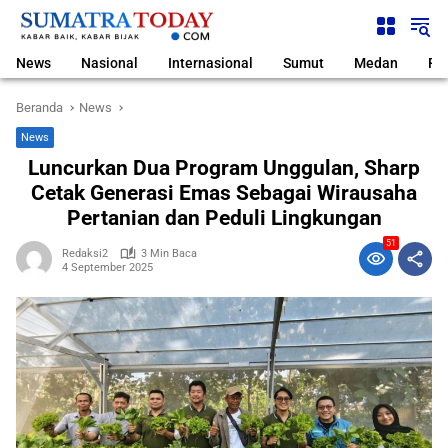
Langsung
ke
konten
News
Nasional
Internasional
Sumut
Medan
Pol
Beranda
News
News
Luncurkan Dua Program Unggulan, Sharp
Cetak Generasi Emas Sebagai Wirausaha
Pertanian dan Peduli Lingkungan
51
Redaksi2
3 Min Baca
4 September 2025