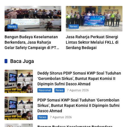
Rapat Komisi II Dipimpin Sufmi
Dipimpin Sufmi Dasco Ahmad
Dasco Ahmad
News
News
Bangun Budaya Keselamatan
Jasa Raharja Perkuat Sinergi
Berkendara, Jasa Raharja
Lintas Sektor Melalui FKLL di
Gelar Safety Campaign di PT
Serdang Bedagai
Pasifik Medan Industri
Baca Juga
Deddy Sitorus PDIP Somasi KWP Soal Tuduhan
‘Gerombolan Sirkus’, Buntut Rapat Komisi II
Dipimpin Sufmi Dasco Ahmad
Nasional
News
7 Agustus 2026
PDIP Somasi KWP Soal Tuduhan ‘Gerombolan
Sirkus’, Buntut Rapat Komisi II Dipimpin Sufmi
Dasco Ahmad
News
7 Agustus 2026
Bangun Budaya Keselamatan Berkendara,