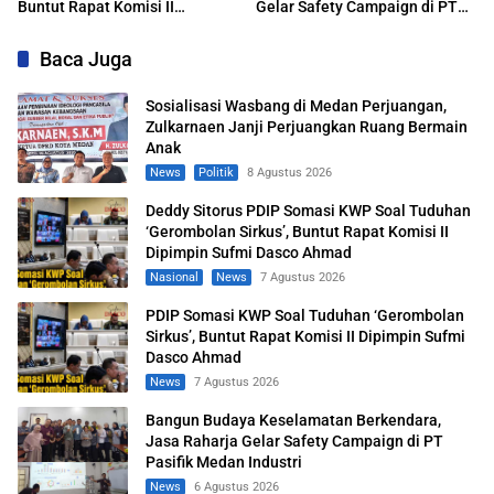
Buntut Rapat Komisi II
Gelar Safety Campaign di PT
Dipimpin Sufmi Dasco Ahmad
Pasifik Medan Industri
Baca Juga
Sosialisasi Wasbang di Medan Perjuangan,
Zulkarnaen Janji Perjuangkan Ruang Bermain
Anak
News
Politik
8 Agustus 2026
Deddy Sitorus PDIP Somasi KWP Soal Tuduhan
‘Gerombolan Sirkus’, Buntut Rapat Komisi II
Dipimpin Sufmi Dasco Ahmad
Nasional
News
7 Agustus 2026
PDIP Somasi KWP Soal Tuduhan ‘Gerombolan
Sirkus’, Buntut Rapat Komisi II Dipimpin Sufmi
Dasco Ahmad
News
7 Agustus 2026
Bangun Budaya Keselamatan Berkendara,
Jasa Raharja Gelar Safety Campaign di PT
Pasifik Medan Industri
News
6 Agustus 2026