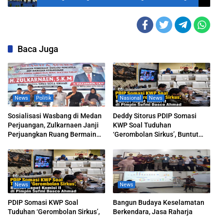
Efektif
Baca Juga
News
Politik
Nasional
News
Sosialisasi Wasbang di Medan
Deddy Sitorus PDIP Somasi
Perjuangan, Zulkarnaen Janji
KWP Soal Tuduhan
Perjuangkan Ruang Bermain
‘Gerombolan Sirkus’, Buntut
Anak
Rapat Komisi II Dipimpin Sufmi
Dasco Ahmad
News
News
PDIP Somasi KWP Soal
Bangun Budaya Keselamatan
Tuduhan ‘Gerombolan Sirkus’,
Berkendara, Jasa Raharja