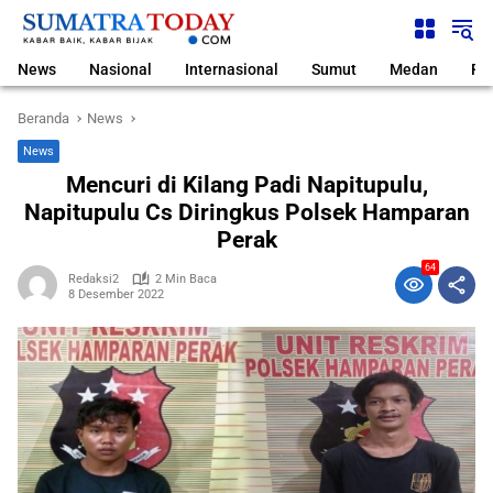
Langsung
ke
konten
News
Nasional
Internasional
Sumut
Medan
Pol
Beranda
News
News
Mencuri di Kilang Padi Napitupulu,
Napitupulu Cs Diringkus Polsek Hamparan
Perak
64
Redaksi2
2 Min Baca
8 Desember 2022