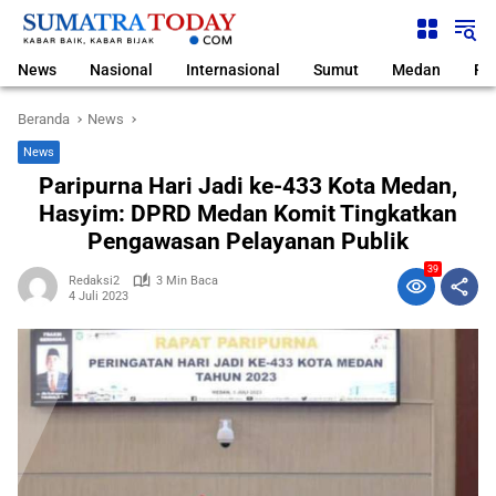
Langsung
ke
konten
News
Nasional
Internasional
Sumut
Medan
Pol
Beranda
News
News
Paripurna Hari Jadi ke-433 Kota Medan,
Hasyim: DPRD Medan Komit Tingkatkan
Pengawasan Pelayanan Publik
39
Redaksi2
3 Min Baca
4 Juli 2023