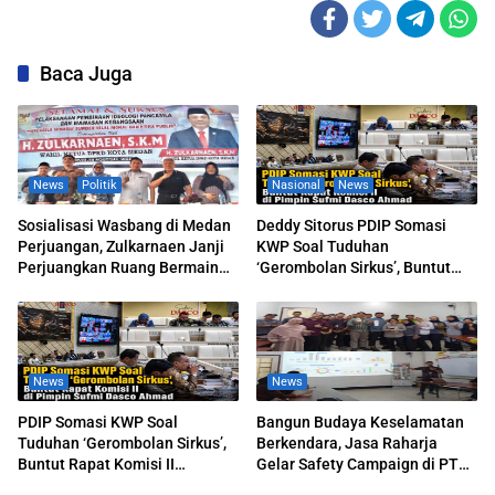
Baca Juga
News
Politik
Nasional
News
Sosialisasi Wasbang di Medan
Deddy Sitorus PDIP Somasi
Perjuangan, Zulkarnaen Janji
KWP Soal Tuduhan
Perjuangkan Ruang Bermain
‘Gerombolan Sirkus’, Buntut
Anak
Rapat Komisi II Dipimpin Sufmi
Dasco Ahmad
News
News
PDIP Somasi KWP Soal
Bangun Budaya Keselamatan
Tuduhan ‘Gerombolan Sirkus’,
Berkendara, Jasa Raharja
Buntut Rapat Komisi II
Gelar Safety Campaign di PT
Dipimpin Sufmi Dasco Ahmad
Pasifik Medan Industri