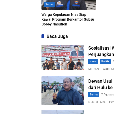
Sumut
Warga Kepulauan Nias Siap
Kawal Program Berkantor Gubsu
Bobby Nasution
Baca Juga
Sosialisasi
Perjuangkan
News
Politik
MEDAN – Wakil K
Dewan Usul 
dari Hulu ke 
Sumut
7 Agustus
NIAS UTARA – Pem