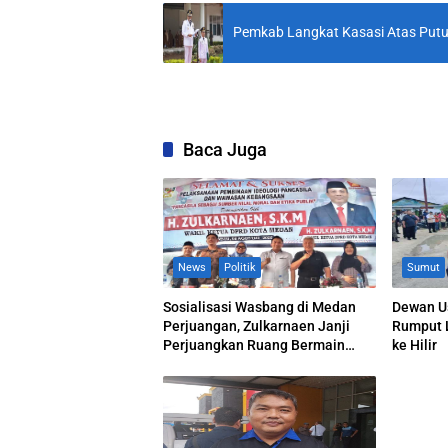
Pemkab Langkat Kasasi Atas Put
Baca Juga
News
Politik
Sumut
Sosialisasi Wasbang di Medan
Dewan U
Perjuangan, Zulkarnaen Janji
Rumput L
Perjuangkan Ruang Bermain
ke Hilir
Anak