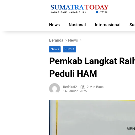
Langsung
ke
konten
News
Nasional
Internasional
Su
Beranda
News
News
Sumut
Pemkab Langkat Rai
Peduli HAM
Redaksi2
2 Min Baca
14 Januari 2025