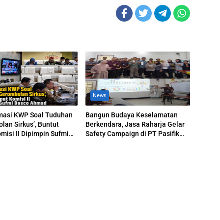
News
masi KWP Soal Tuduhan
Bangun Budaya Keselamatan
lan Sirkus’, Buntut
Berkendara, Jasa Raharja Gelar
misi II Dipimpin Sufmi
Safety Campaign di PT Pasifik
hmad
Medan Industri