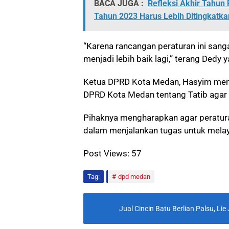
BACA JUGA :
Refleksi Akhir Tahun
Tahun 2023 Harus Lebih Ditingkatka
“Karena rancangan peraturan ini san
menjadi lebih baik lagi,” terang Dedy ya
Ketua DPRD Kota Medan, Hasyim men
DPRD Kota Medan tentang Tatib agar 
Pihaknya mengharapkan agar peratura
dalam menjalankan tugas untuk melay
Post Views:
57
Tag:
dpd medan
Jual Cincin Batu Berlian Palsu, Li