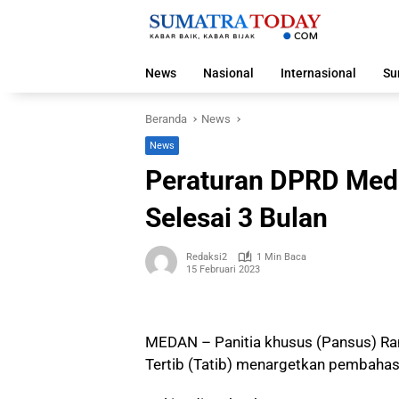
Langsung
ke
konten
News
Nasional
Internasional
Su
Beranda
News
News
Peraturan DPRD Meda
Selesai 3 Bulan
Redaksi2
1 Min Baca
15 Februari 2023
MEDAN – Panitia khusus (Pansus) Ra
Tertib (Tatib) menargetkan pembahas