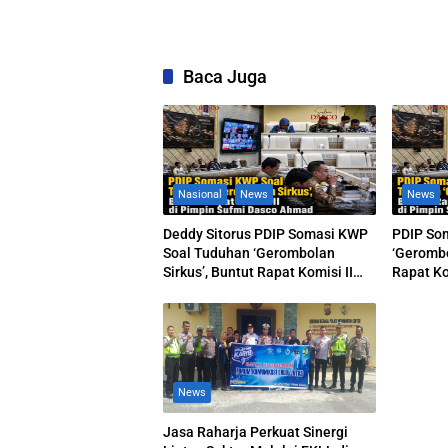
Baca Juga
Nasional
News
News
Deddy Sitorus PDIP Somasi KWP
PDIP So
Soal Tuduhan ‘Gerombolan
‘Gerombo
Sirkus’, Buntut Rapat Komisi II
Rapat Ko
Dipimpin Sufmi Dasco Ahmad
Dasco A
News
Jasa Raharja Perkuat Sinergi