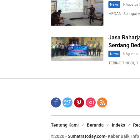
News
6 Agustus 
MEDAN -Sebagai 
Jasa Raharja
Serdang Bed
News
3 Agustus 
TEBING TINGGI, 31
Tentang Kami
Beranda
Indeks
Red
©2020 -
Sumatratoday.com
- Kabar Baik, Info