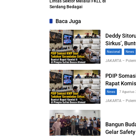
Lintas Sektor Melalui FKLL di
Serdang Bedagai
Baca Juga
Deddy Sitor
Sirkus’, Bun
Nasional
News
JAKARTA – Polemi
PDIP Somasi
Rapat Komis
News
7 Agustus 
JAKARTA – Polemi
Bangun Buda
Gelar Safety