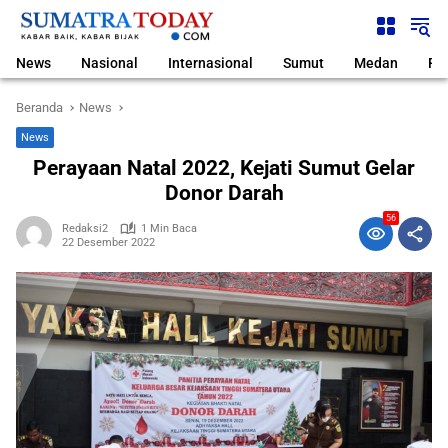
Langsung
ke
konten
News
Nasional
Internasional
Sumut
Medan
Pol
Beranda
News
News
Perayaan Natal 2022, Kejati Sumut Gelar
Donor Darah
56
Redaksi2
1 Min Baca
22 Desember 2022