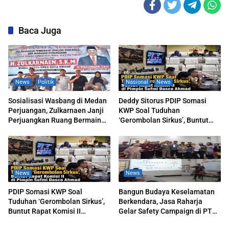
Baca Juga
News
Politik
Nasional
News
Sosialisasi Wasbang di Medan
Deddy Sitorus PDIP Somasi
Perjuangan, Zulkarnaen Janji
KWP Soal Tuduhan
Perjuangkan Ruang Bermain
‘Gerombolan Sirkus’, Buntut
Anak
Rapat Komisi II Dipimpin Sufmi
Dasco Ahmad
News
News
PDIP Somasi KWP Soal
Bangun Budaya Keselamatan
Tuduhan ‘Gerombolan Sirkus’,
Berkendara, Jasa Raharja
Buntut Rapat Komisi II
Gelar Safety Campaign di PT
Dipimpin Sufmi Dasco Ahmad
Pasifik Medan Industri