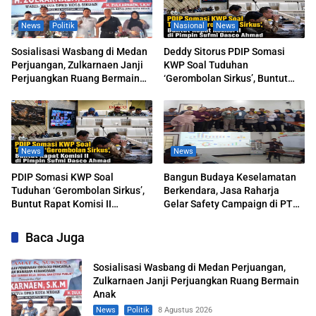
News
Politik
Nasional
News
Sosialisasi Wasbang di Medan
Deddy Sitorus PDIP Somasi
Perjuangan, Zulkarnaen Janji
KWP Soal Tuduhan
Perjuangkan Ruang Bermain
‘Gerombolan Sirkus’, Buntut
Anak
Rapat Komisi II Dipimpin Sufmi
Dasco Ahmad
News
News
PDIP Somasi KWP Soal
Bangun Budaya Keselamatan
Tuduhan ‘Gerombolan Sirkus’,
Berkendara, Jasa Raharja
Buntut Rapat Komisi II
Gelar Safety Campaign di PT
Dipimpin Sufmi Dasco Ahmad
Pasifik Medan Industri
Baca Juga
Sosialisasi Wasbang di Medan Perjuangan,
Zulkarnaen Janji Perjuangkan Ruang Bermain
Anak
News
Politik
8 Agustus 2026