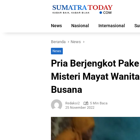
Langsung
ke
konten
News
Nasional
Internasional
Su
Beranda
News
News
Pria Berjengkot Pake
Misteri Mayat Wanit
Busana
Redaksi2
5 Min Baca
25 November 2022