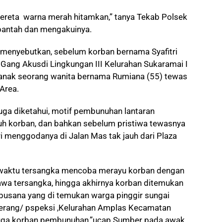
ereta warna merah hitamkan,” tanya Tekab Polsek
bantah dan mengakuinya.
ga menyebutkan, sebelum korban bernama Syafitri
Gang Akusdi Lingkungan III Kelurahan Sukaramai I
nak seorang wanita bernama Rumiana (55) tewas
Area.
 juga diketahui, motif pembunuhan lantaran
uh korban, dan bahkan sebelum pristiwa tewasnya
ri menggodanya di Jalan Mas tak jauh dari Plaza
, waktu tersangka mencoba merayu korban dengan
ibawa tersangka, hingga akhirnya korban ditemukan
 busana yang di temukan warga pinggir sungai
erang/ pspeksi ,Kelurahan Amplas Kecamatan
uga korban pembunuhan,”ucap Sumber pada awak