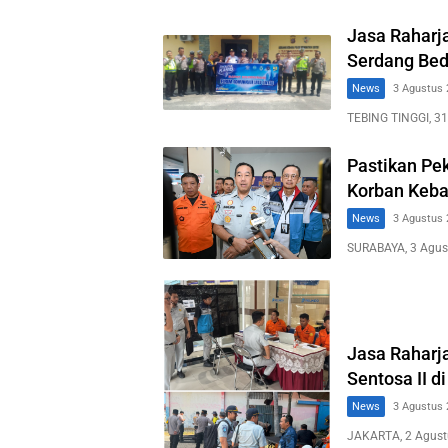
Jasa Raharja
Serdang Bed
News
3 Agustus 
TEBING TINGGI, 31
Pastikan Pe
Korban Keba
News
3 Agustus 
SURABAYA, 3 Agus
Jasa Raharj
Sentosa II d
News
3 Agustus 
JAKARTA, 2 Agust