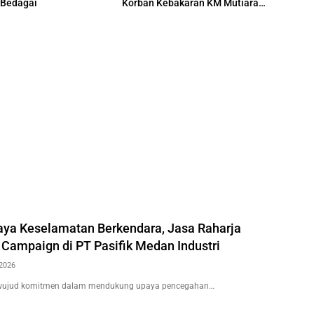
 Bedagai
Korban Kebakaran KM Mutiara
Sentosa II
ya Keselamatan Berkendara, Jasa Raharja
 Campaign di PT Pasifik Medan Industri
2026
wujud komitmen dalam mendukung upaya pencegahan…