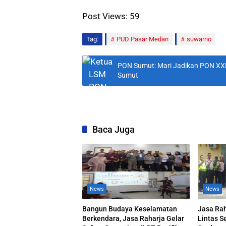
Post Views:
59
Tag:
PUD Pasar Medan
suwarno
PON Sumut: Mari Jadikan PON X
Sumut
Baca Juga
News
News
Bangun Budaya Keselamatan
Jasa Rah
Berkendara, Jasa Raharja Gelar
Lintas S