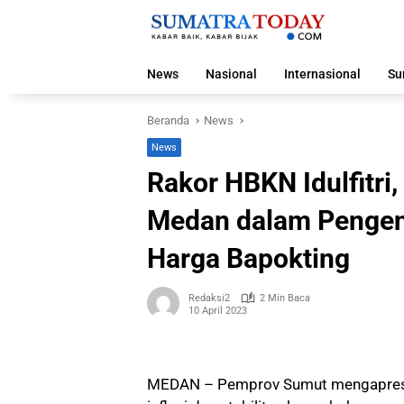
Langsung
ke
konten
News
Nasional
Internasional
Su
Beranda
News
News
Rakor HBKN Idulfitri
Medan dalam Pengenda
Harga Bapokting
Redaksi2
2 Min Baca
10 April 2023
MEDAN – Pemprov Sumut mengapresi