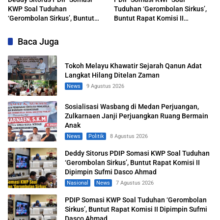
KWP Soal Tuduhan
Tuduhan ‘Gerombolan Sirkus’,
‘Gerombolan Sirkus’, Buntut
Buntut Rapat Komisi II
Rapat Komisi II Dipimpin Sufmi
Dipimpin Sufmi Dasco Ahmad
Dasco Ahmad
Baca Juga
Tokoh Melayu Khawatir Sejarah Qanun Adat
Langkat Hilang Ditelan Zaman
News
9 Agustus 2026
Sosialisasi Wasbang di Medan Perjuangan,
Zulkarnaen Janji Perjuangkan Ruang Bermain
Anak
News
Politik
8 Agustus 2026
Deddy Sitorus PDIP Somasi KWP Soal Tuduhan
‘Gerombolan Sirkus’, Buntut Rapat Komisi II
Dipimpin Sufmi Dasco Ahmad
Nasional
News
7 Agustus 2026
PDIP Somasi KWP Soal Tuduhan ‘Gerombolan
Sirkus’, Buntut Rapat Komisi II Dipimpin Sufmi
Dasco Ahmad