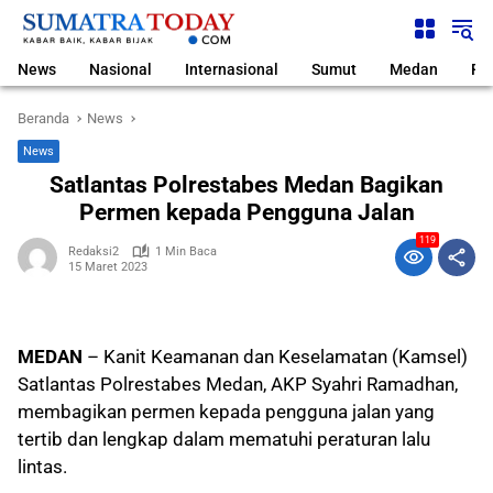
Langsung
ke
konten
News
Nasional
Internasional
Sumut
Medan
Pol
Beranda
News
News
Satlantas Polrestabes Medan Bagikan
Permen kepada Pengguna Jalan
119
Redaksi2
1 Min Baca
15 Maret 2023
MEDAN
– Kanit Keamanan dan Keselamatan (Kamsel)
Satlantas Polrestabes Medan, AKP Syahri Ramadhan,
membagikan permen kepada pengguna jalan yang
tertib dan lengkap dalam mematuhi peraturan lalu
lintas.