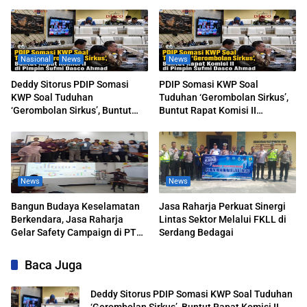
Nasional
News
News
Deddy Sitorus PDIP Somasi
PDIP Somasi KWP Soal
KWP Soal Tuduhan
Tuduhan ‘Gerombolan Sirkus’,
‘Gerombolan Sirkus’, Buntut
Buntut Rapat Komisi II
Rapat Komisi II Dipimpin Sufmi
Dipimpin Sufmi Dasco Ahmad
Dasco Ahmad
News
News
Bangun Budaya Keselamatan
Jasa Raharja Perkuat Sinergi
Berkendara, Jasa Raharja
Lintas Sektor Melalui FKLL di
Gelar Safety Campaign di PT
Serdang Bedagai
Pasifik Medan Industri
Baca Juga
Deddy Sitorus PDIP Somasi KWP Soal Tuduhan