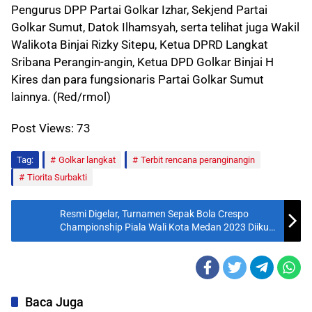
Pengurus DPP Partai Golkar Izhar, Sekjend Partai
Golkar Sumut, Datok Ilhamsyah, serta telihat juga Wakil
Walikota Binjai Rizky Sitepu, Ketua DPRD Langkat
Sribana Perangin-angin, Ketua DPD Golkar Binjai H
Kires dan para fungsionaris Partai Golkar Sumut
lainnya. (Red/rmol)
Post Views:
73
Tag:
Golkar langkat
Terbit rencana peranginangin
Tiorita Surbakti
Resmi Digelar, Turnamen Sepak Bola Crespo
Championship Piala Wali Kota Medan 2023 Diikuti
41 Tim
Baca Juga