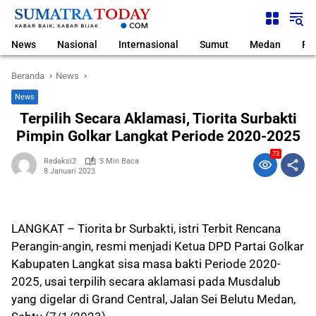
Langsung
ke
konten
News
Nasional
Internasional
Sumut
Medan
Pol
Beranda
News
News
Terpilih Secara Aklamasi, Tiorita Surbakti
Pimpin Golkar Langkat Periode 2020-2025
73
Redaksi2
3 Min Baca
8 Januari 2023
LANGKAT – Tiorita br Surbakti, istri Terbit Rencana
Perangin-angin, resmi menjadi Ketua DPD Partai Golkar
Kabupaten Langkat sisa masa bakti Periode 2020-
2025, usai terpilih secara aklamasi pada Musdalub
yang digelar di Grand Central, Jalan Sei Belutu Medan,