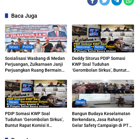
Baca Juga
News
Politik
Nasional
News
Sosialisasi Wasbang di Medan
Deddy Sitorus PDIP Somasi
Perjuangan, Zulkarnaen Janji
KWP Soal Tuduhan
Perjuangkan Ruang Bermain
‘Gerombolan Sirkus’, Buntut
Anak
Rapat Komisi II Dipimpin Sufmi
Dasco Ahmad
News
News
PDIP Somasi KWP Soal
Bangun Budaya Keselamatan
Tuduhan ‘Gerombolan Sirkus’,
Berkendara, Jasa Raharja
Buntut Rapat Komisi II
Gelar Safety Campaign di PT
Dipimpin Sufmi Dasco Ahmad
Pasifik Medan Industri