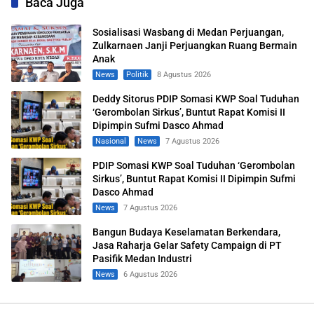
Baca Juga
Sosialisasi Wasbang di Medan Perjuangan,
Zulkarnaen Janji Perjuangkan Ruang Bermain
Anak
News
Politik
8 Agustus 2026
Deddy Sitorus PDIP Somasi KWP Soal Tuduhan
‘Gerombolan Sirkus’, Buntut Rapat Komisi II
Dipimpin Sufmi Dasco Ahmad
Nasional
News
7 Agustus 2026
PDIP Somasi KWP Soal Tuduhan ‘Gerombolan
Sirkus’, Buntut Rapat Komisi II Dipimpin Sufmi
Dasco Ahmad
News
7 Agustus 2026
Bangun Budaya Keselamatan Berkendara,
Jasa Raharja Gelar Safety Campaign di PT
Pasifik Medan Industri
News
6 Agustus 2026