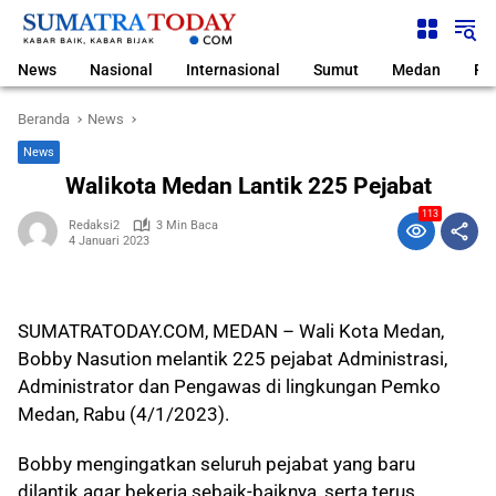
Langsung
ke
konten
News
Nasional
Internasional
Sumut
Medan
Pol
Beranda
News
News
Walikota Medan Lantik 225 Pejabat
113
Redaksi2
3 Min Baca
4 Januari 2023
SUMATRATODAY.COM, MEDAN – Wali Kota Medan,
Bobby Nasution melantik 225 pejabat Administrasi,
Administrator dan Pengawas di lingkungan Pemko
Medan, Rabu (4/1/2023).
Bobby mengingatkan seluruh pejabat yang baru
dilantik agar bekerja sebaik-baiknya, serta terus