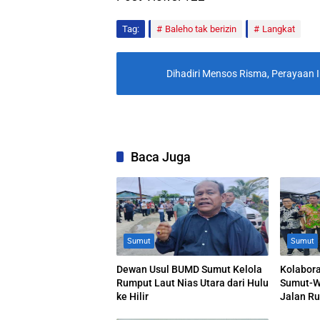
Tag:
Baleho tak berizin
Langkat
Dihadiri Mensos Risma, Perayaan 
Baca Juga
Sumut
Sumut
Dewan Usul BUMD Sumut Kelola
Kolabor
Rumput Laut Nias Utara dari Hulu
Sumut-Wa
ke Hilir
Jalan R
Akhirnya