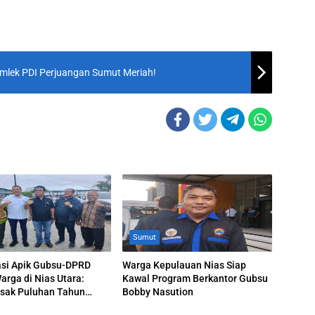
Imlek PDI Perjuangan Sumut Meriah!
Sumut
asi Apik Gubsu-DPRD
Warga Kepulauan Nias Siap
rga di Nias Utara:
Kawal Program Berkantor Gubsu
usak Puluhan Tahun
Bobby Nasution
 Diperbaiki