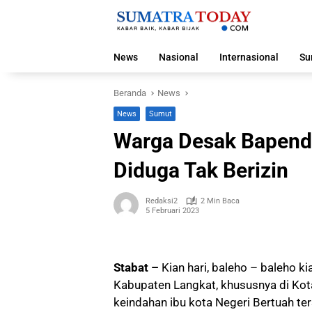
Langsung
ke
konten
News
Nasional
Internasional
Su
Beranda
News
News
Sumut
Warga Desak Bapenda
Diduga Tak Berizin
Redaksi2
2 Min Baca
5 Februari 2023
Stabat –
Kian hari, baleho – baleho k
Kabupaten Langkat, khususnya di Kota 
keindahan ibu kota Negeri Bertuah t