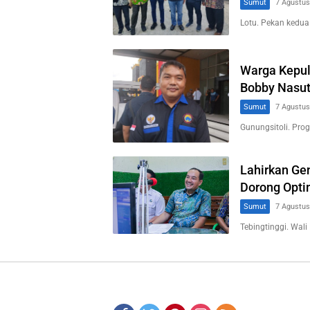
Sumut
7 Agustus
Lotu. Pekan kedua
Warga Kepul
Bobby Nasut
Sumut
7 Agustus
Gunungsitoli. Pr
Lahirkan Gen
Dorong Opti
Sumut
7 Agustus
Tebingtinggi. Wali