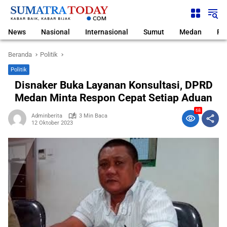
Langsung
ke
konten
News
Nasional
Internasional
Sumut
Medan
Pol
Beranda
Politik
Politik
Disnaker Buka Layanan Konsultasi, DPRD
Medan Minta Respon Cepat Setiap Aduan
68
Adminberita
3 Min Baca
12 Oktober 2023