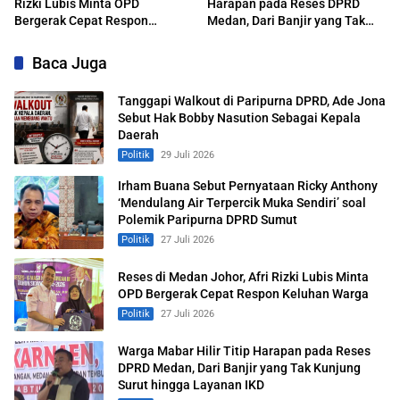
Rizki Lubis Minta OPD
Harapan pada Reses DPRD
Bergerak Cepat Respon
Medan, Dari Banjir yang Tak
Keluhan Warga
Kunjung Surut hingga Layanan
IKD
Baca Juga
Tanggapi Walkout di Paripurna DPRD, Ade Jona
Sebut Hak Bobby Nasution Sebagai Kepala
Daerah
Politik
29 Juli 2026
Irham Buana Sebut Pernyataan Ricky Anthony
‘Mendulang Air Terpercik Muka Sendiri’ soal
Polemik Paripurna DPRD Sumut
Politik
27 Juli 2026
Reses di Medan Johor, Afri Rizki Lubis Minta
OPD Bergerak Cepat Respon Keluhan Warga
Politik
27 Juli 2026
Warga Mabar Hilir Titip Harapan pada Reses
DPRD Medan, Dari Banjir yang Tak Kunjung
Surut hingga Layanan IKD