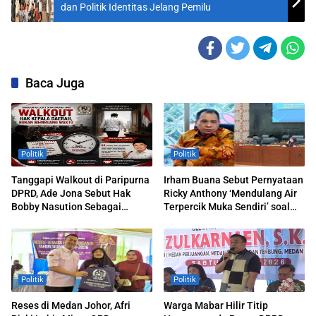
dan Politik Identitas Jelang Pemilu
Baca Juga
Politik
Politik
Tanggapi Walkout di Paripurna
Irham Buana Sebut Pernyataan
DPRD, Ade Jona Sebut Hak
Ricky Anthony ‘Mendulang Air
Bobby Nasution Sebagai
Terpercik Muka Sendiri’ soal
Kepala Daerah
Polemik Paripurna DPRD
Sumut
Politik
Politik
Reses di Medan Johor, Afri
Warga Mabar Hilir Titip