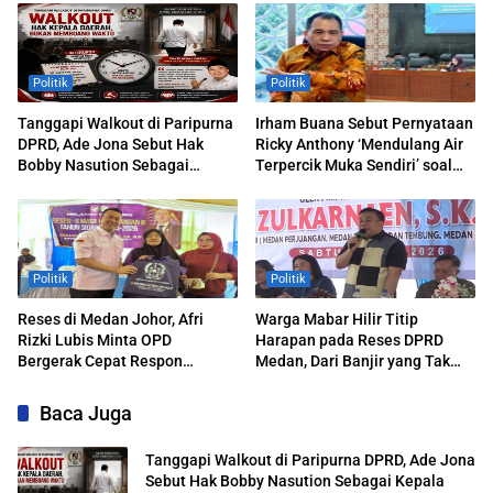
Politik
Politik
Tanggapi Walkout di Paripurna
Irham Buana Sebut Pernyataan
DPRD, Ade Jona Sebut Hak
Ricky Anthony ‘Mendulang Air
Bobby Nasution Sebagai
Terpercik Muka Sendiri’ soal
Kepala Daerah
Polemik Paripurna DPRD
Sumut
Politik
Politik
Reses di Medan Johor, Afri
Warga Mabar Hilir Titip
Rizki Lubis Minta OPD
Harapan pada Reses DPRD
Bergerak Cepat Respon
Medan, Dari Banjir yang Tak
Keluhan Warga
Kunjung Surut hingga Layanan
IKD
Baca Juga
Tanggapi Walkout di Paripurna DPRD, Ade Jona
Sebut Hak Bobby Nasution Sebagai Kepala