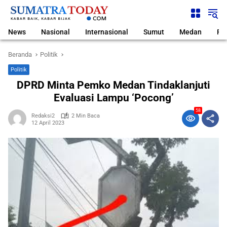
Langsung
ke
konten
News
Nasional
Internasional
Sumut
Medan
Pol
Beranda
Politik
Politik
DPRD Minta Pemko Medan Tindaklanjuti
Evaluasi Lampu ‘Pocong’
58
Redaksi2
2 Min Baca
12 April 2023