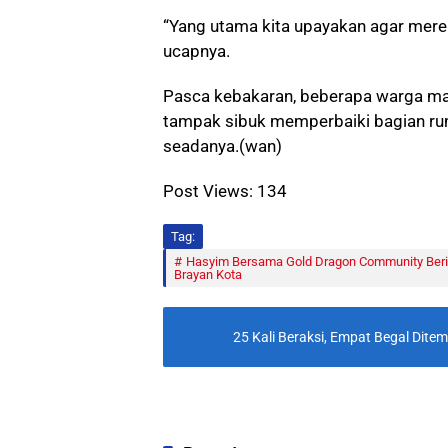
“Yang utama kita upayakan agar merek
ucapnya.
Pasca kebakaran, beberapa warga ma
tampak sibuk memperbaiki bagian ru
seadanya.(wan)
Post Views:
134
Tag:
Hasyim Bersama Gold Dragon Community Beri 
Brayan Kota
25 Kali Beraksi, Empat Begal Dit