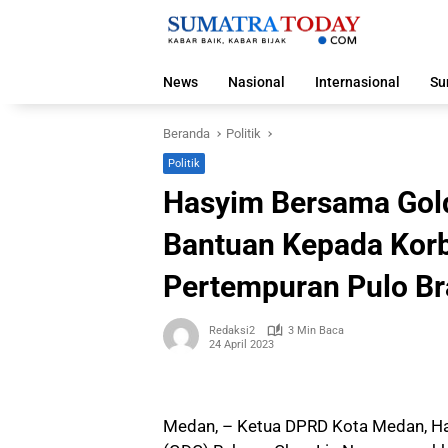
Langsung
ke
konten
News
Nasional
Internasional
Su
Beranda
Politik
Politik
Hasyim Bersama Gol
Bantuan Kepada Korb
Pertempuran Pulo Br
Redaksi2
3 Min Baca
24 April 2023
Medan, – Ketua DPRD Kota Medan, H