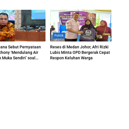
Politik
uana Sebut Pernyataan
Reses di Medan Johor, Afri Rizki
thony ‘Mendulang Air
Lubis Minta OPD Bergerak Cepat
k Muka Sendiri’ soal
Respon Keluhan Warga
 Paripurna DPRD Sumut