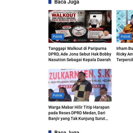
Baca Juga
Politik
Politik
Tanggapi Walkout di Paripurna
Irham B
DPRD, Ade Jona Sebut Hak Bobby
Ricky An
Nasution Sebagai Kepala Daerah
Terperci
Polemik
Politik
Warga Mabar Hilir Titip Harapan
pada Reses DPRD Medan, Dari
Banjir yang Tak Kunjung Surut
hingga Layanan IKD
Baca Juga