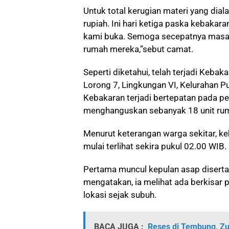
Untuk total kerugian materi yang diala
rupiah. Ini hari ketiga paska kebaka
kami buka. Semoga secepatnya masal
rumah mereka,”sebut camat.
Seperti diketahui, telah terjadi Keba
Lorong 7, Lingkungan VI, Kelurahan 
Kebakaran terjadi bertepatan pada per
menghanguskan sebanyak 18 unit rum
Menurut keterangan warga sekitar, keb
mulai terlihat sekira pukul 02.00 WIB.
Pertama muncul kepulan asap disertai
mengatakan, ia melihat ada berkisar
lokasi sejak subuh.
BACA JUGA :
Reses di Tembung, Z