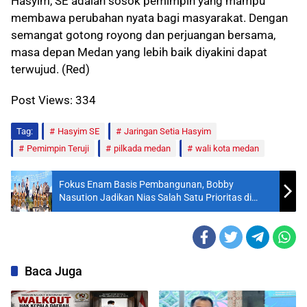
Hasyim, SE adalah sosok pemimpin yang mampu
membawa perubahan nyata bagi masyarakat. Dengan
semangat gotong royong dan perjuangan bersama,
masa depan Medan yang lebih baik diyakini dapat
terwujud. (Red)
Post Views:
334
Tag:
Hasyim SE
Jaringan Setia Hasyim
Pemimpin Teruji
pilkada medan
wali kota medan
Fokus Enam Basis Pembangunan, Bobby
Nasution Jadikan Nias Salah Satu Prioritas di
Musrenbang RKPD 2027
Baca Juga