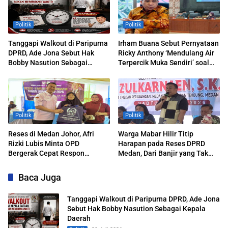
Politik
Politik
Tanggapi Walkout di Paripurna
Irham Buana Sebut Pernyataan
DPRD, Ade Jona Sebut Hak
Ricky Anthony ‘Mendulang Air
Bobby Nasution Sebagai
Terpercik Muka Sendiri’ soal
Kepala Daerah
Polemik Paripurna DPRD
Sumut
Politik
Politik
Reses di Medan Johor, Afri
Warga Mabar Hilir Titip
Rizki Lubis Minta OPD
Harapan pada Reses DPRD
Bergerak Cepat Respon
Medan, Dari Banjir yang Tak
Keluhan Warga
Kunjung Surut hingga Layanan
IKD
Baca Juga
Tanggapi Walkout di Paripurna DPRD, Ade Jona
Sebut Hak Bobby Nasution Sebagai Kepala
Daerah