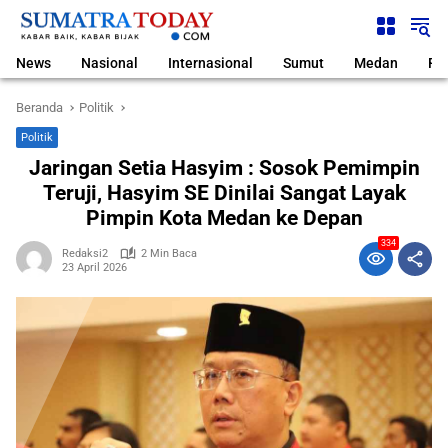
Langsung
ke
konten
News
Nasional
Internasional
Sumut
Medan
Pol
Beranda
Politik
Politik
Jaringan Setia Hasyim : Sosok Pemimpin
Teruji, Hasyim SE Dinilai Sangat Layak
Pimpin Kota Medan ke Depan
334
Redaksi2
2 Min Baca
23 April 2026