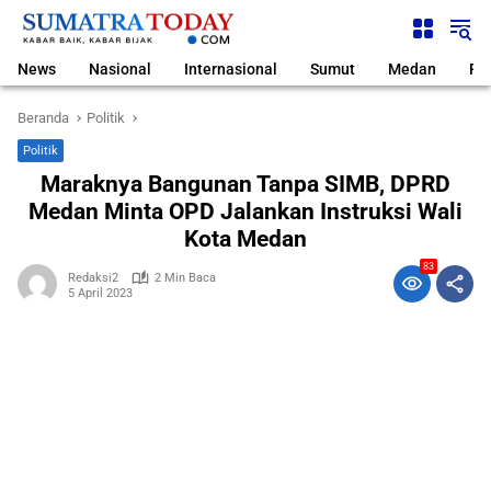
Langsung
ke
konten
News
Nasional
Internasional
Sumut
Medan
Pol
Beranda
Politik
Politik
Maraknya Bangunan Tanpa SIMB, DPRD
Medan Minta OPD Jalankan Instruksi Wali
Kota Medan
83
Redaksi2
2 Min Baca
5 April 2023