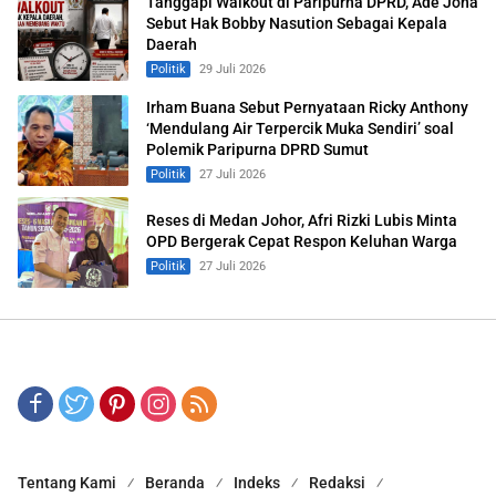
Tanggapi Walkout di Paripurna DPRD, Ade Jona
Sebut Hak Bobby Nasution Sebagai Kepala
Daerah
Politik
29 Juli 2026
Irham Buana Sebut Pernyataan Ricky Anthony
‘Mendulang Air Terpercik Muka Sendiri’ soal
Polemik Paripurna DPRD Sumut
Politik
27 Juli 2026
Reses di Medan Johor, Afri Rizki Lubis Minta
OPD Bergerak Cepat Respon Keluhan Warga
Politik
27 Juli 2026
Tentang Kami
Beranda
Indeks
Redaksi