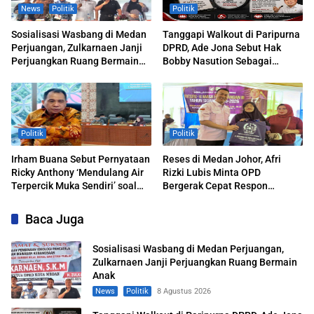
News
Politik
Politik
Sosialisasi Wasbang di Medan
Tanggapi Walkout di Paripurna
Perjuangan, Zulkarnaen Janji
DPRD, Ade Jona Sebut Hak
Perjuangkan Ruang Bermain
Bobby Nasution Sebagai
Anak
Kepala Daerah
Politik
Politik
Irham Buana Sebut Pernyataan
Reses di Medan Johor, Afri
Ricky Anthony ‘Mendulang Air
Rizki Lubis Minta OPD
Terpercik Muka Sendiri’ soal
Bergerak Cepat Respon
Polemik Paripurna DPRD
Keluhan Warga
Sumut
Baca Juga
Sosialisasi Wasbang di Medan Perjuangan,
Zulkarnaen Janji Perjuangkan Ruang Bermain
Anak
News
Politik
8 Agustus 2026